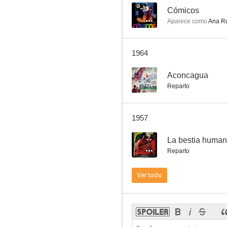
--
Cómicos
Aparece como
Ana Ru
Misión extravagante
1964
--
--
Aconcagua
Reparto
1957
--
La bestia human
Reparto
El ídolo
Ver todo
--