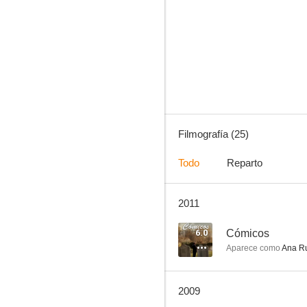
Cómicos
--
Filmografía (25)
Todo
Reparto
2011
La bestia humana (Los asesinos también mueren)
--
6.0
Cómicos
Aparece como
Ana Ru
2009