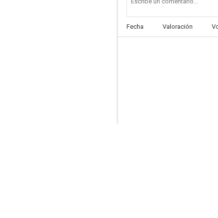
Fecha
Valoración
V
El misterioso Tío Sylas
--
Tres hombres del río
--