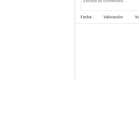
Fecha
Valoración
V
A la calle
--
La historia de los Emiratos
--