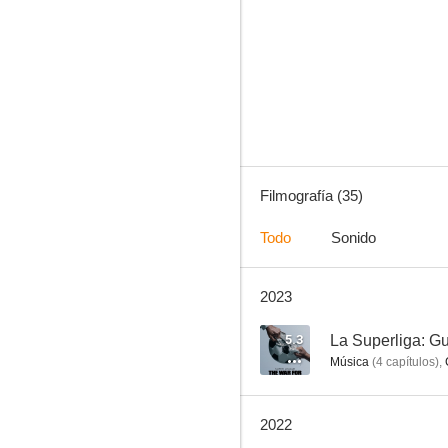
Los Proud: La película (La familia Proud: La película)
7.6
Filmografía (35)
Todo
Sonido
2023
Yu-Gi-Oh!: La película
6.0
5.3
La Superliga: Gue
Música
(
4
capítulos
)
,
2022