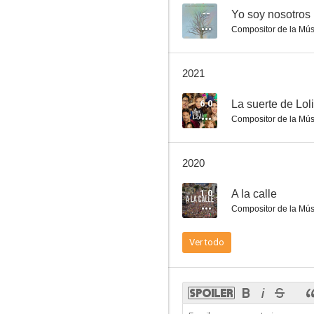
--
Yo soy nosotros
Compositor de la Mús
La suerte de Loli
2021
5.4
6.0
La suerte de Loli
Compositor de la Mús
2020
1.0
A la calle
Compositor de la Mús
El exorcismo de Dios
Ver todo
1.0