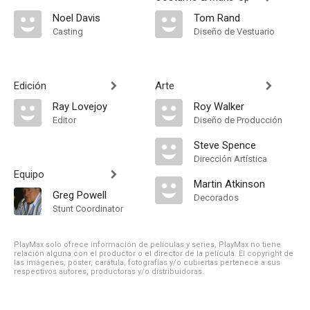
Noel Davis
Tom Rand
Casting
Diseño de Vestuario
Edición
Arte
Ray Lovejoy
Roy Walker
Editor
Diseño de Producción
Steve Spence
Dirección Artística
Equipo
Martin Atkinson
Greg Powell
Decorados
Stunt Coordinator
PlayMax solo ofrece información de películas y series, PlayMax no tiene
relación alguna con el productor o el director de la película. El copyright de
las imágenes, póster, carátula, fotografías y/o cubiertas pertenece a sus
respectivos autores, productoras y/o distribuidoras.