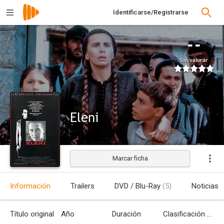
Identificarse/Registrarse
--
Sin valorar
Eleni
Marcar ficha
Estrenada
Información
Trailers
DVD / Blu-Ray
(5)
Noticias
Título original
Año
Duración
Clasificación por edades