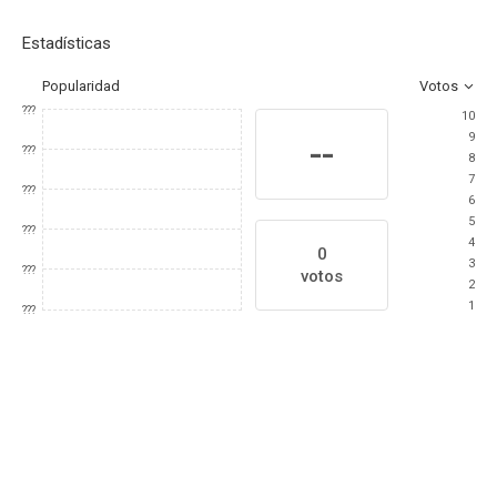
Estadísticas
Popularidad
Votos
???
10
9
--
???
8
7
???
6
5
???
4
0
3
???
votos
2
1
???