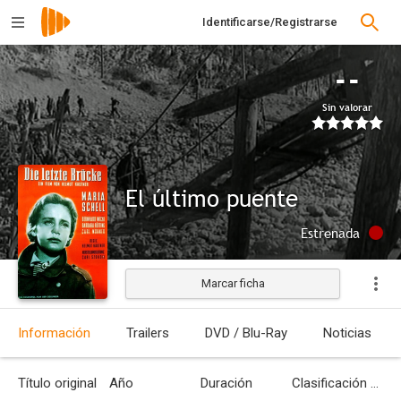
Identificarse/Registrarse
--
Sin valorar
El último puente
Estrenada
Marcar ficha
Información
Trailers
DVD / Blu-Ray
Noticias
Título original
Año
Duración
Clasificación por edades