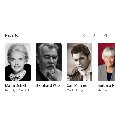
Reparto
Maria Schell
Bernhard Wicki
Carl Möhner
Barbara R
Dr. Helga Reinbeck
Boro
Martin Berger
Militza