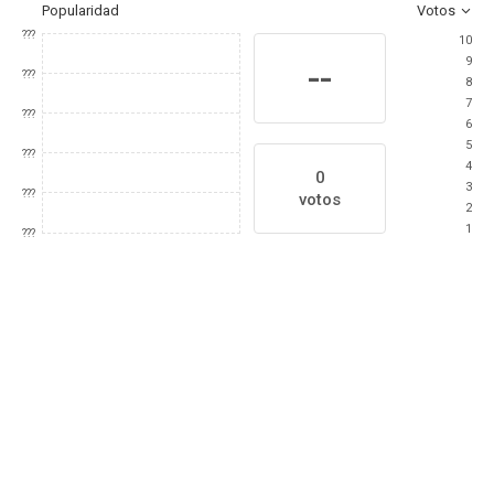
Popularidad
Votos
???
10
9
--
???
8
7
???
6
5
???
4
0
3
???
votos
2
1
???