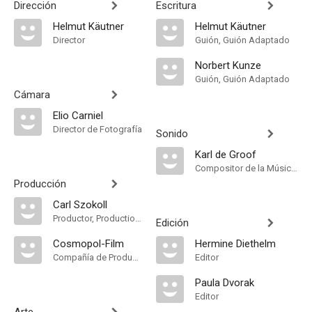
Dirección
Escritura
Helmut Käutner
Helmut Käutner
Director
Guión, Guión Adaptado
Norbert Kunze
Guión, Guión Adaptado
Cámara
Elio Carniel
Director de Fotografía
Sonido
Karl de Groof
Compositor de la Música Original
Producción
Carl Szokoll
Productor, Production Manager
Edición
Cosmopol-Film
Hermine Diethelm
Compañía de Produccion
Editor
Paula Dvorak
Editor