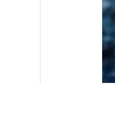
Contenido que expirara en VOD
Amazon Prime Video
Netflix