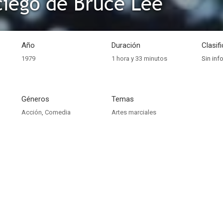
ciego de Bruce Lee
Año
Duración
Clasif
1979
1 hora y 33 minutos
Sin inf
Géneros
Temas
Acción
,
Comedia
Artes marciales