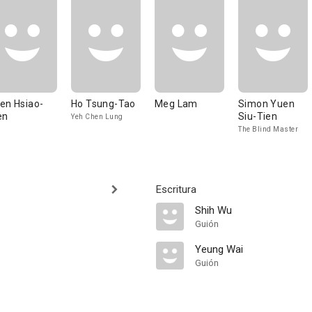
en Hsiao-
Ho Tsung-Tao
Meg Lam
Simon Yuen
en
Siu-Tien
Yeh Chen Lung
The Blind Master
Escritura
Shih Wu
Guión
Yeung Wai
Guión