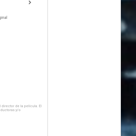
inal
irector de la película. El
oductoras y/o