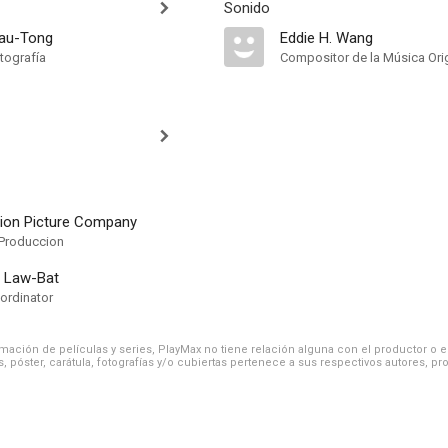
Sonido
Yau-Tong
Eddie H. Wang
tografía
Compositor de la Música Orig
ion Picture Company
Produccion
 Law-Bat
ordinator
ación de películas y series, PlayMax no tiene relación alguna con el productor o el d
, póster, carátula, fotografías y/o cubiertas pertenece a sus respectivos autores, pr