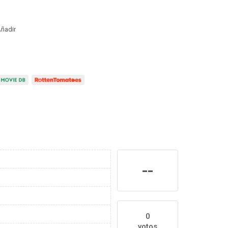
ñadir
--
0
votos