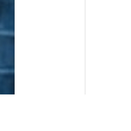
PlayMax
2026
Series populares
La Casa del Dragón
Silo