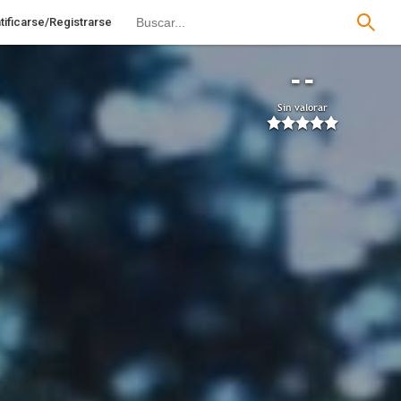
tificarse/Registrarse
--
Sin valorar