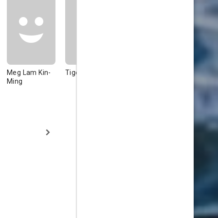
Meg Lam Kin-
Tiger Yang
Mickey Ng
Wan Ling-
Ming
Kwong