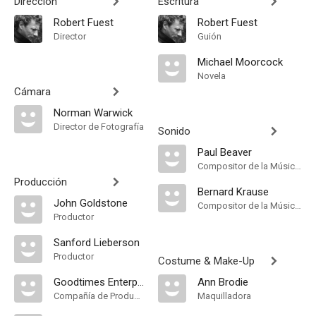
Dirección
Escritura
Robert Fuest
Robert Fuest
Director
Guión
Michael Moorcock
Novela
Cámara
Norman Warwick
Director de Fotografía
Sonido
Paul Beaver
Compositor de la Música Original
Producción
Bernard Krause
John Goldstone
Compositor de la Música Original
Productor
Sanford Lieberson
Productor
Costume & Make-Up
Goodtimes Enterprises
Ann Brodie
Compañía de Produccion
Maquilladora