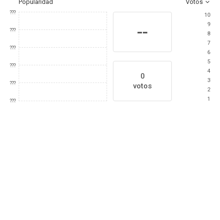
Popularidad
Votos
???
10
9
--
???
8
7
???
6
5
???
4
0
3
???
votos
2
1
???