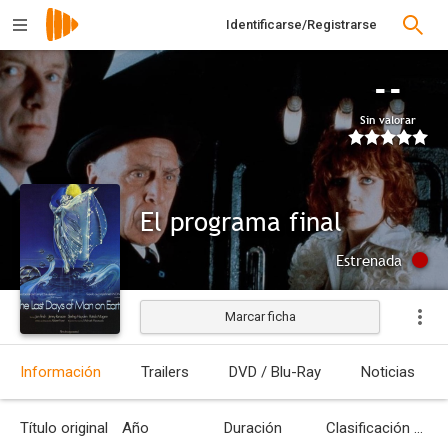
Identificarse/Registrarse
--
Sin valorar
El programa final
Estrenada
Marcar ficha
Información
Trailers
DVD / Blu-Ray
Noticias
Título original
Año
Duración
Clasificación por edades