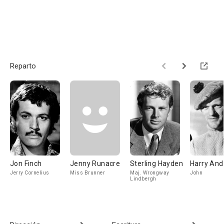
Reparto
Jon Finch
Jenny Runacre
Sterling Hayden
Harry An
Jerry Cornelius
Miss Brunner
Maj. Wrongway
John
Lindbergh