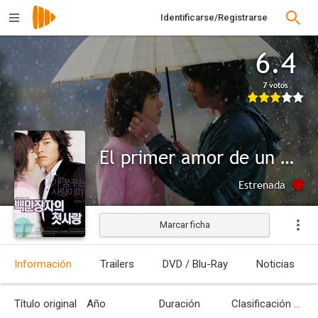
Identificarse/Registrarse
6.4
7 votos
El primer amor de un millonario
Estrenada
Marcar ficha
Información
Trailers
DVD / Blu-Ray
Noticias
Título original
Año
Duración
Clasificación por edades