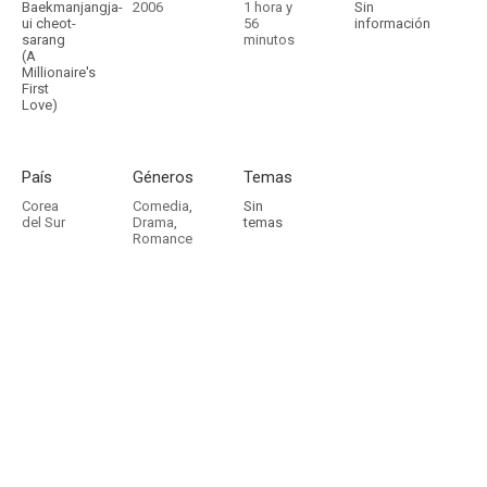
Baekmanjangja-
2006
1 hora y
Sin
ui cheot-
56
información
sarang
minutos
(A
Millionaire's
First
Love)
País
Géneros
Temas
Corea
Comedia
,
Sin
del Sur
Drama
,
temas
Romance