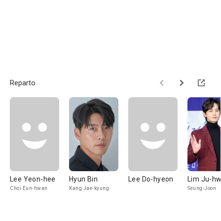
Reparto
Lee Yeon-hee
Hyun Bin
Lee Do-hyeon
Lim Ju-h
Choi Eun-hwan
Kang Jae-kyung
Seung-Joon