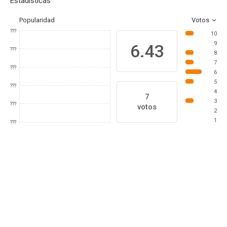
Estadísticas
Popularidad
Votos
???
10
9
6.43
???
8
7
???
6
5
???
4
7
3
???
votos
2
1
???