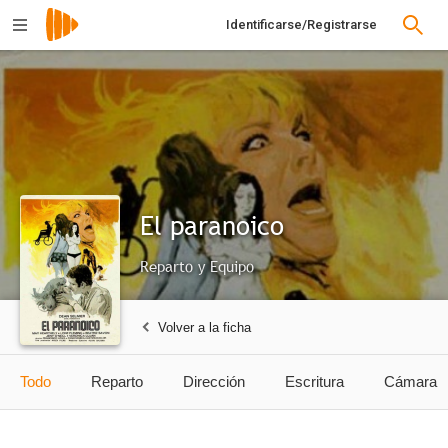
Identificarse/Registrarse
El paranoico
Reparto y Equipo
Volver a la ficha
Todo
Reparto
Dirección
Escritura
Cámara