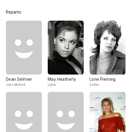
Reparto
Dean Selmier
May Heatherly
Lone Fleming
John Melford
Lydia
Esther