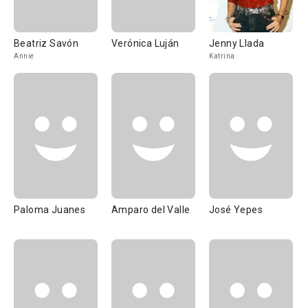
Beatriz Savón
Verónica Luján
Jenny Llada
Annie
Katrina
Paloma Juanes
Amparo del Valle
José Yepes