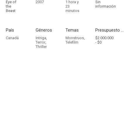
Eye of
2007
1 hora y
Sin
the
23
información
Beast
minutos
País
Géneros
Temas
Presupuesto - Ingresos
Canadá
Intriga
,
Monstruos
,
$2.000.000
Terror
,
Telefilm
-
$0
Thriller