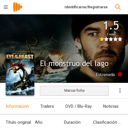
Identificarse/Registrarse
1.5
1 voto
El monstruo del lago
Estrenada
Marcar ficha
Información
Trailers
DVD / Blu-Ray
Noticias
Título original
Año
Duración
Clasificación por edades