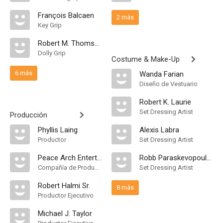
François Balcaen
2 más
Key Grip
Robert M. Thomson
Dolly Grip
Costume & Make-Up
6 más
Wanda Farian
Diseño de Vestuario
Robert K. Laurie
Set Dressing Artist
Producción
Phyllis Laing
Alexis Labra
Productor
Set Dressing Artist
Peace Arch Entertainment Group
Robb Paraskevopoulos
Compañía de Produccion
Set Dressing Artist
Robert Halmi Sr.
8 más
Productor Ejecutivo
Michael J. Taylor