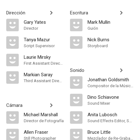
Dirección
Escritura
Gary Yates
Mark Mullin
Director
Guión
Tanya Mazur
Nick Burns
Script Supervisor
Storyboard
Laurie Mirsky
First Assistant Director
Sonido
Markian Saray
Jonathan Goldsmith
Third Assistant Director
Compositor de la Música Original
Dino Schiavone
Sound Mixer
Cámara
Michael Marshall
Anita Lubosch
Director de Fotografía
Sound Effects Editor, Sound Effects Designer
Allen Fraser
Bruce Little
Still Photographer
Mezclador de Re-Grabación de Sonido, Sound Supervisor