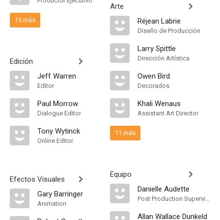
Productor Ejecutivo
Arte
15 más
Réjean Labrie
Diseño de Producción
Larry Spittle
Dirección Artística
Edición
Jeff Warren
Owen Bird
Editor
Decorados
Paul Morrow
Khali Wenaus
Dialogue Editor
Assistant Art Director
Tony Wytinck
11 más
Online Editor
Equipo
Efectos Visuales
Danielle Audette
Gary Barringer
Post Production Supervisor
Animation
Allan Wallace Dunkeld