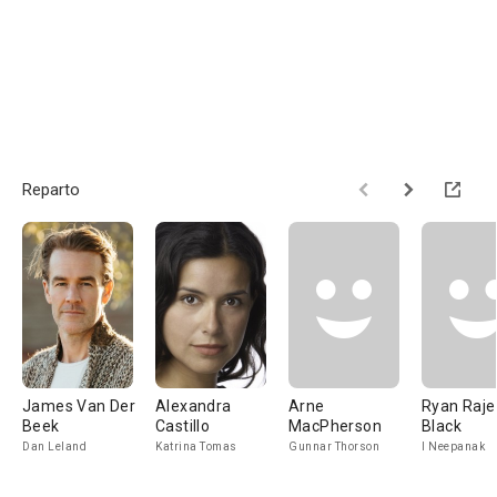
Reparto
James Van Der
Alexandra
Arne
Ryan Raje
Beek
Castillo
MacPherson
Black
Dan Leland
Katrina Tomas
Gunnar Thorson
l Neepanak