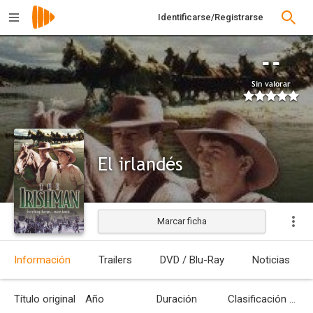
Identificarse/Registrarse
--
Sin valorar
El irlandés
Marcar ficha
Estrenada
Información
Trailers
DVD / Blu-Ray
Noticias
Título original
Año
Duración
Clasificación por edades