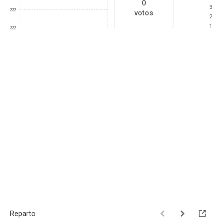
0
3
???
votos
2
1
???
Reparto