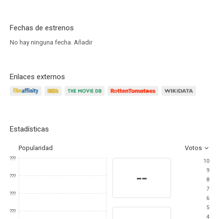
Fechas de estrenos
No hay ninguna fecha.
Añadir
Enlaces externos
Estadísticas
Popularidad
Votos
???
10
9
--
???
8
7
???
6
5
???
4