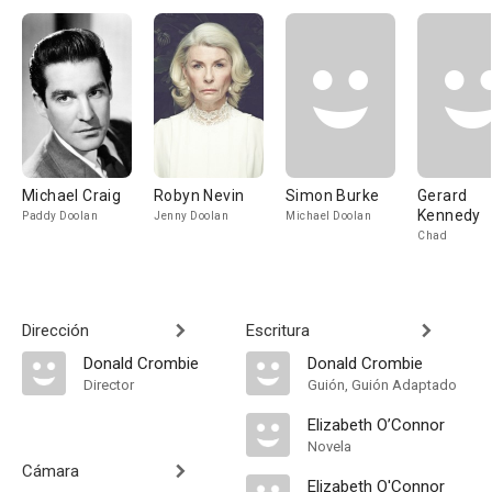
Michael Craig
Robyn Nevin
Simon Burke
Gerard
Kennedy
Paddy Doolan
Jenny Doolan
Michael Doolan
Chad
Dirección
Escritura
Donald Crombie
Donald Crombie
Director
Guión, Guión Adaptado
Elizabeth O’Connor
Novela
Cámara
Elizabeth O'Connor