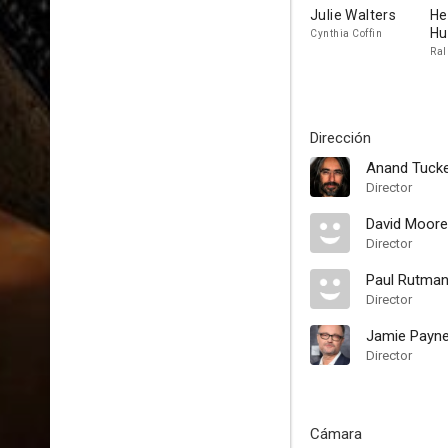
Julie Walters
He
Hu
Cynthia Coffin
Ral
Dirección
Anand Tuck
Director
David Moore
Director
Paul Rutma
Director
Jamie Payn
Director
Cámara