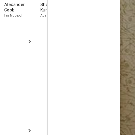
Alexander
Shachin Sailesh
Aysha Kala
Olivia Gran
Cobb
Kumar
Sooni
Ian McLeod
Adam