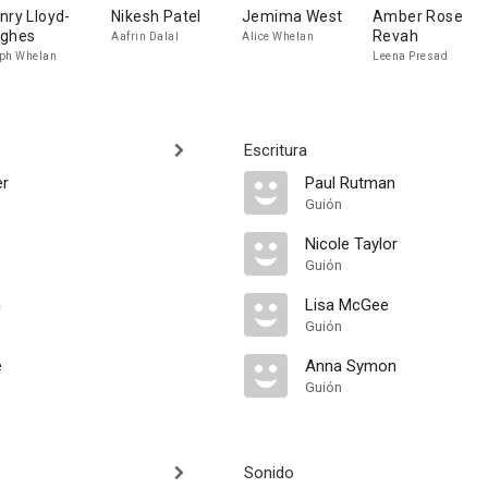
nry Lloyd-
Nikesh Patel
Jemima West
Amber Rose
ghes
Revah
Aafrin Dalal
Alice Whelan
ph Whelan
Leena Presad
Escritura
er
Paul Rutman
Guión
Nicole Taylor
Guión
n
Lisa McGee
Guión
e
Anna Symon
Guión
Sonido