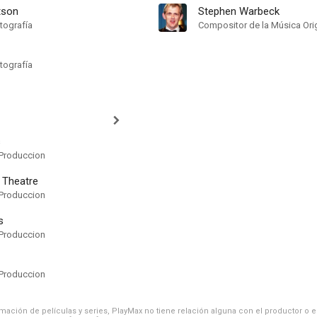
tson
Stephen Warbeck
tografía
Compositor de la Música Orig
tografía
s
Produccion
 Theatre
Produccion
s
Produccion
Produccion
ación de películas y series, PlayMax no tiene relación alguna con el productor o el d