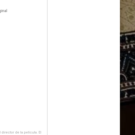
inal
irector de la película. El