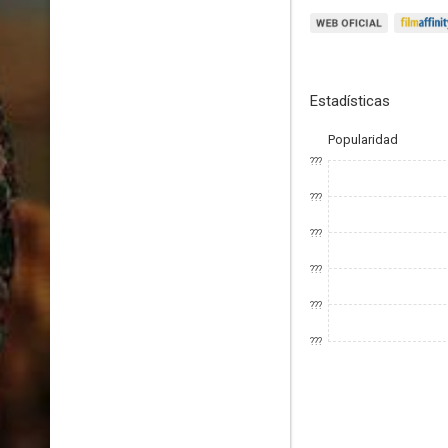
Estadísticas
Popularidad
???
???
???
???
???
???