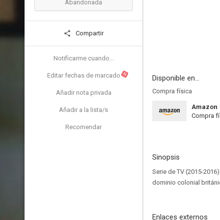
Abandonada
Compartir
Notificarme cuando...
N
Editar fechas de marcado
Disponible en...
Compra física
Añadir nota privada
Amazon
Añadir a la lista/s
Compra fí
Recomendar
Sinopsis
Serie de TV (2015-2016
dominio colonial británic
Enlaces externos