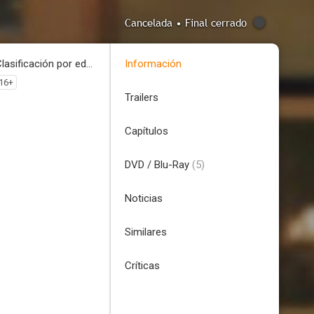
Cancelada • Final cerrado
Clasificación por edades
Información
16+
Trailers
Capítulos
DVD / Blu-Ray
(5)
Noticias
Similares
Críticas