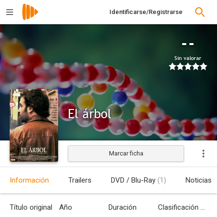
Identificarse/Registrarse
--
Sin valorar
El árbol
Marcar ficha
Estrenada
Información
Trailers
DVD / Blu-Ray
(1)
Noticias
Título original
Año
Duración
Clasificación por edades