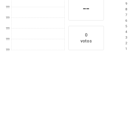
9
--
???
8
7
???
6
5
???
4
0
3
???
votos
2
1
???