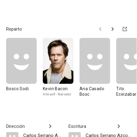
Reparto
Bosco Sodi
Kevin Bacon
Ana Casado
Tito
Bosc
Eceizabar
Himself - Narrator
Dirección
Escritura
Carlos Serrano Azcona
Carlos Serrano Azcona