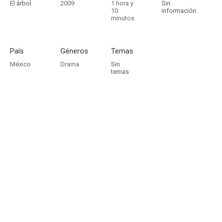
El árbol
2009
1 hora y
Sin
10
información
minutos
País
Géneros
Temas
México
Drama
Sin
temas