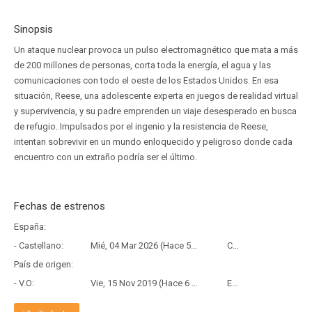
Sinopsis
Un ataque nuclear provoca un pulso electromagnético que mata a más
de 200 millones de personas, corta toda la energía, el agua y las
comunicaciones con todo el oeste de los Estados Unidos. En esa
situación, Reese, una adolescente experta en juegos de realidad virtual
y supervivencia, y su padre emprenden un viaje desesperado en busca
de refugio. Impulsados por el ingenio y la resistencia de Reese,
intentan sobrevivir en un mundo enloquecido y peligroso donde cada
encuentro con un extraño podría ser el último.
Fechas de estrenos
España:
- Castellano:
Mié, 04 Mar 2026 (Hace 5 meses y 5 días)
Copia Física
País de origen:
- V.O:
Vie, 15 Nov 2019 (Hace 6 años y 8 meses)
Estreno