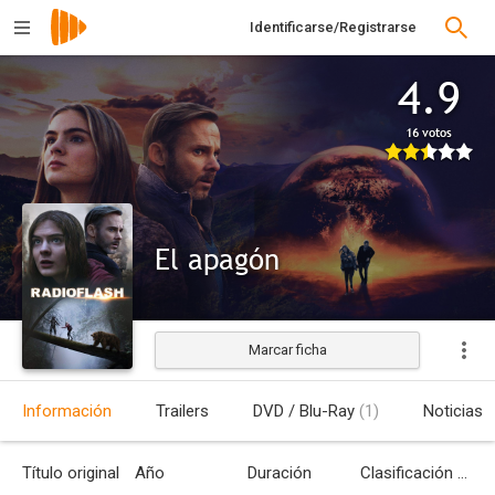
Identificarse/Registrarse
4.9
16 votos
El apagón
Marcar ficha
Estrenada
Información
Trailers
DVD / Blu-Ray
(1)
Noticias
Título original
Año
Duración
Clasificación por edades