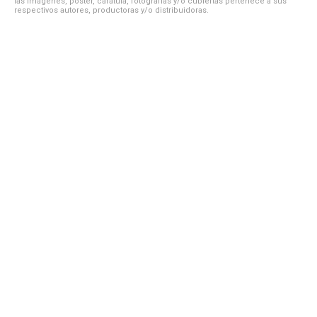
las imágenes, póster, carátula, fotografías y/o cubiertas pertenece a sus
respectivos autores, productoras y/o distribuidoras.