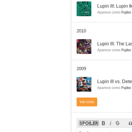
--
Lupin III: Lupin 
Aparece como
Fujiko
Lupin III's Greatest Capers
2010
6.0
--
Lupin III: The La
Aparece como
Fujiko
2009
7.3
Lupin III vs. De
Aparece como
Fujiko
Lupin III: Sweet Lost Night - Magic Lamp's Nightmare Premonition
Ver todo
6.0