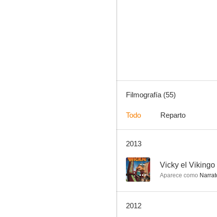
Lupin III vs. Detective Conan
7.1
Filmografía (55)
Todo
Reparto
2013
Vickie el Vikingo
7.0
--
Vicky el Vikingo
Aparece como
Narrato
2012