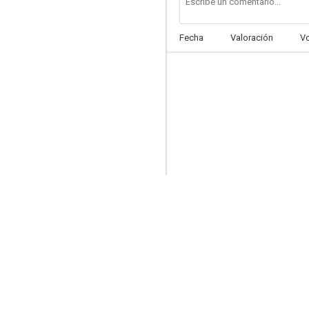
Fecha
Valoración
V
Lupin III: The Secret of the Twilight Gemini
6.0
Lupin III: The Pursuit of Harimao's Treasure
6.0