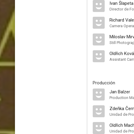
Ivan Šlapeta
Director de Fo
Richard Val
Camera Opera
Miloslav Mir
Still Photogra
Oldřich Ková
Assistant Ca
Producción
Jan Balzer
Production M
Zdeňka Čer
Unidad de Pr
Oldřich Mac
Unidad de Pr