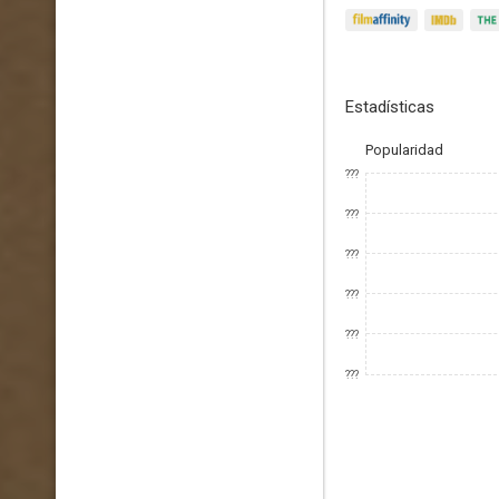
Estadísticas
Popularidad
???
???
???
???
???
???