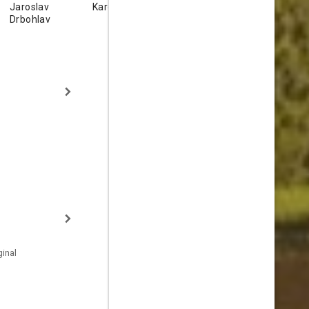
Jaroslav
Karel Sebesta
Jaroslav Kuneš
Jiří Ornest
Drbohlav
inal