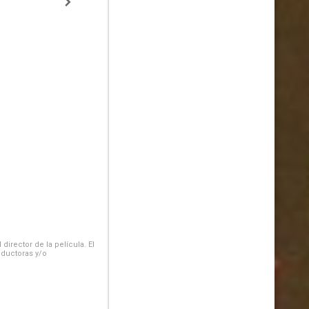
irector de la película. El
oductoras y/o