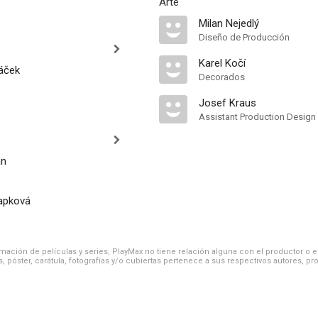
Arte
Milan Nejedlý
Diseño de Producción
Karel Kočí
áček
Decorados
Josef Kraus
Assistant Production Design
an
apková
ación de películas y series, PlayMax no tiene relación alguna con el productor o el d
, póster, carátula, fotografías y/o cubiertas pertenece a sus respectivos autores, pr