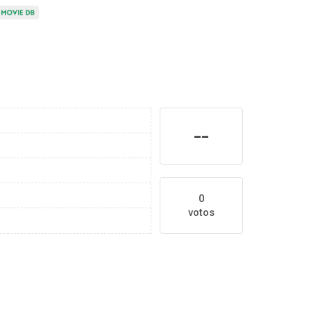
--
0
votos