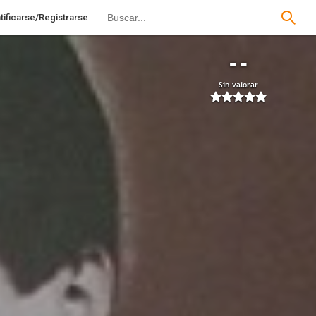
tificarse/Registrarse
--
Sin valorar