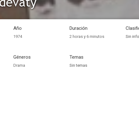
devátý
Año
Duración
Clasif
1974
2 horas y 6 minutos
Sin inf
Géneros
Temas
Drama
Sin temas