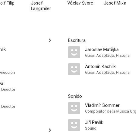
olf Filip
Josef
Václav Švorc
Josef Mixa
Langmiler
Escritura
lík
Jaroslav Matějka
Guión Adaptado, Historia
Antonín Kachlík
Dirección
Guión Adaptado, Historia
vá
t Director
Sonido
Vladimír Sommer
t Director
Compositor de la Música Orig
Jiří Pavlík
Sound