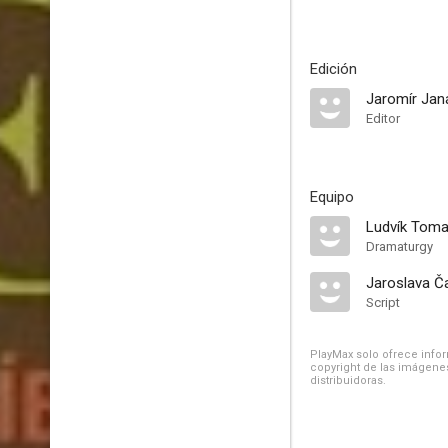
Edición
Jaromír Jan
Editor
Equipo
Ludvík Tom
Dramaturgy
Jaroslava Č
Script
PlayMax solo ofrece inform
copyright de las imágenes
distribuidoras.