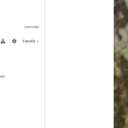
España
uia.