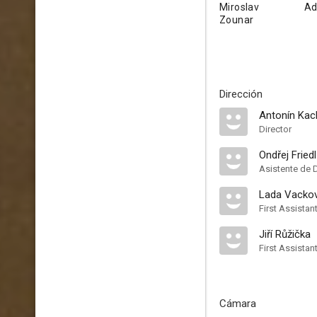
Miroslav
Ad
Zounar
Dirección
Antonín Kach
Director
Ondřej Friedl
Asistente de 
Lada Vacko
First Assistan
Jiří Růžička
First Assistan
Cámara