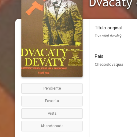
Dvacátý 
Título original
Dvacátý devátý
País
Checoslovaquia
Pendiente
Favorita
Vista
Abandonada