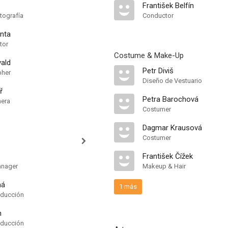
František Belfín
tografía
Conductor
enta
tor
Costume & Make-Up
vald
Petr Diviš
pher
Diseño de Vestuario
ř
Petra Barochová
mera
Costumer
Dagmar Krausová
Costumer
František Čížek
anager
Makeup & Hair
ná
1 más
oducción
h
oducción