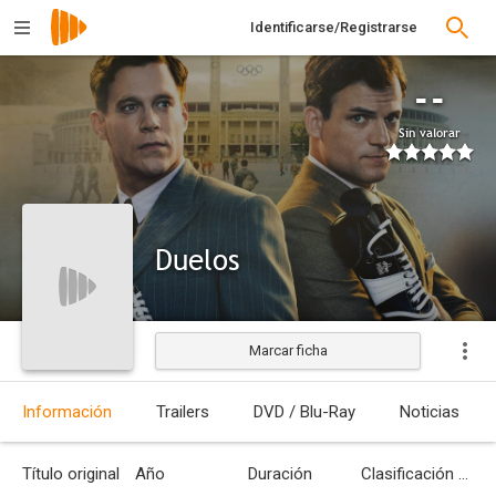
Identificarse/Registrarse
--
Sin valorar
Duelos
Marcar ficha
Estrenada
Información
Trailers
DVD / Blu-Ray
Noticias
Título original
Año
Duración
Clasificación por edades