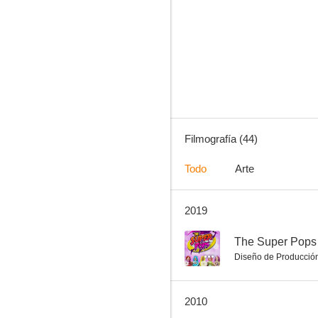
Tarde de perros
8.6
Filmografía (44)
Todo
Arte
2019
Hitman
7.1
--
The Super Pops
Diseño de Producció
2010