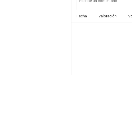
Fecha
Valoración
V
Cuerpo perfecto
4.8
Enemigos: Ecks contra Sever
1.7