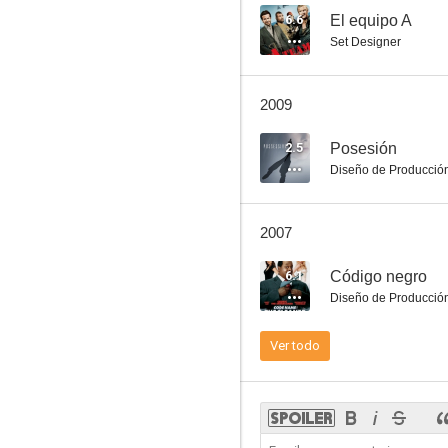
6.6
El equipo A
Set Designer
Crying Freeman: Los paraísos perdidos
2009
6.2
2.5
Posesión
Diseño de Producció
2007
6.1
Código negro
Diseño de Producció
La tienda
Ver todo
5.8