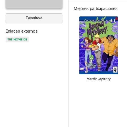
Mejores participaciones
Favorito/a
8.1
Enlaces externos
Martin Mystery
--