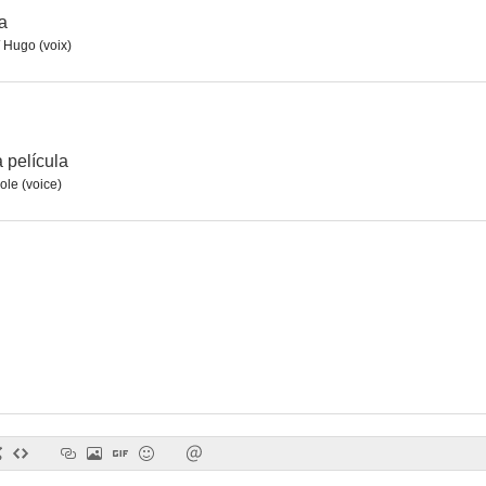
la
/ Hugo (voix)
a película
ole (voice)