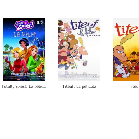
8.0
6.7
Totally Spies!: La película
Titeuf: La película
Titeu