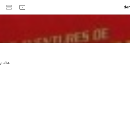
Iden
rafía.