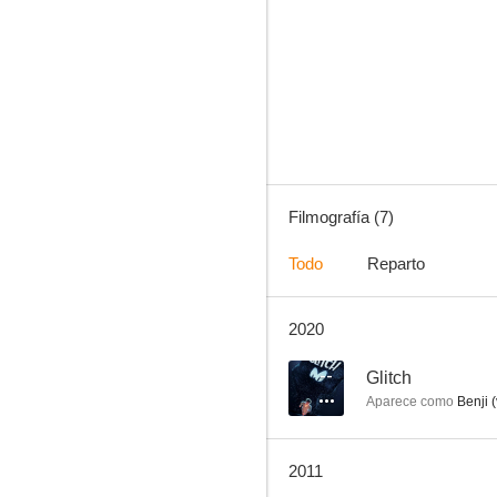
Glitch
Filmografía (7)
Todo
Reparto
2020
--
Glitch
Aparece como
Benji (
2011