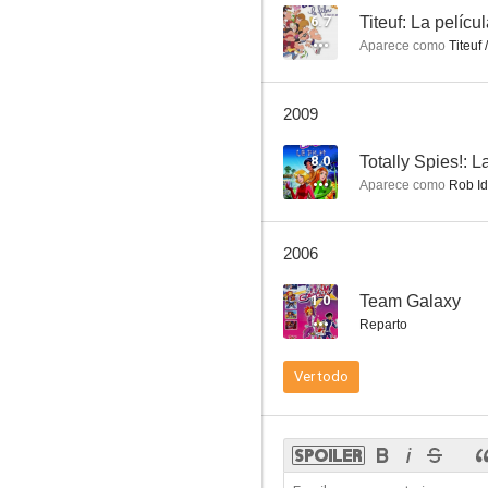
6.7
Titeuf: La pelícu
Aparece como
Titeuf 
2009
8.0
Totally Spies!: L
Aparece como
Rob Id
2006
1.0
Team Galaxy
Reparto
Ver todo