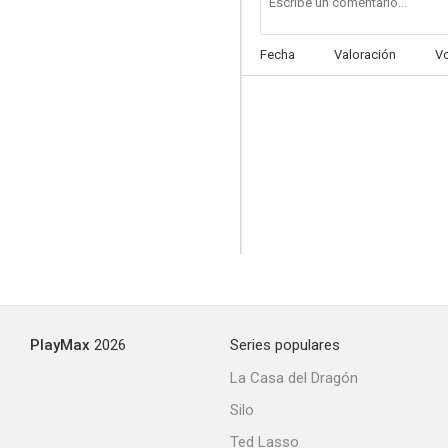
Fecha
Valoración
V
PlayMax
2026
Series populares
La Casa del Dragón
Silo
Ted Lasso