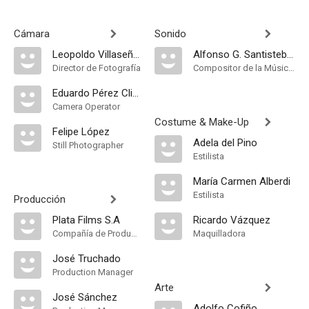
Cámara
Sonido
Leopoldo Villaseñor
Alfonso G. Santisteban
Director de Fotografía
Compositor de la Música Original, Música
Eduardo Pérez Climent
Camera Operator
Costume & Make-Up
Felipe López
Adela del Pino
Still Photographer
Estilista
María Carmen Alberdi
Estilista
Producción
Plata Films S.A
Ricardo Vázquez
Compañía de Produccion
Maquilladora
José Truchado
Production Manager
Arte
José Sánchez
Adolfo Cofiño