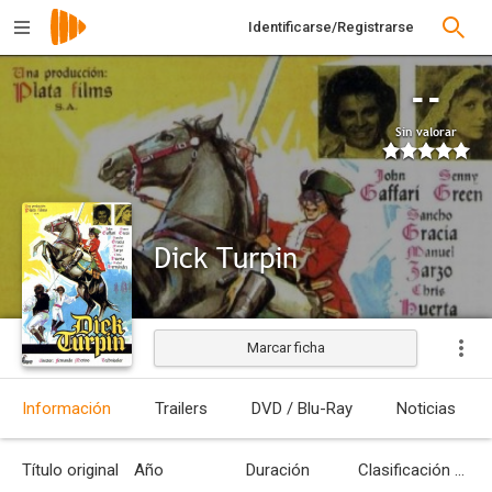
Identificarse/Registrarse
--
Sin valorar
Dick Turpin
Marcar ficha
Estrenada
Información
Trailers
DVD / Blu-Ray
Noticias
Título original
Año
Duración
Clasificación por edades