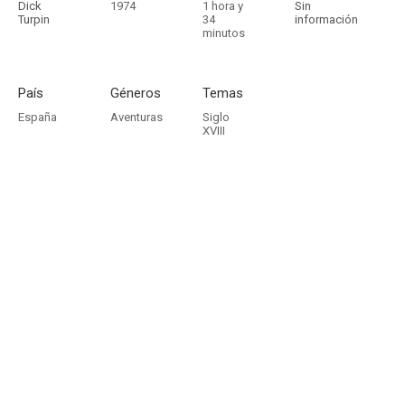
Dick
1974
1 hora y
Sin
Turpin
34
información
minutos
País
Géneros
Temas
España
Aventuras
Siglo
XVIII