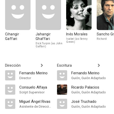
Cihangir
Jahangir
Inés Morales
Sancho Gr
Gaffari
Ghaffari
Isabel (as Senny
Richard
Green)
Dick Turpin (as John
Gaffari)
Dirección
Escritura
Fernando Merino
Fernando Merino
Director
Guión, Guión Adaptado
Consuelo Alfaya
Ricardo Palacios
Script Supervisor
Guión, Guión Adaptado
Miguel Ángel Rivas
José Truchado
Asistente de Dirección
Guión, Guión Adaptado