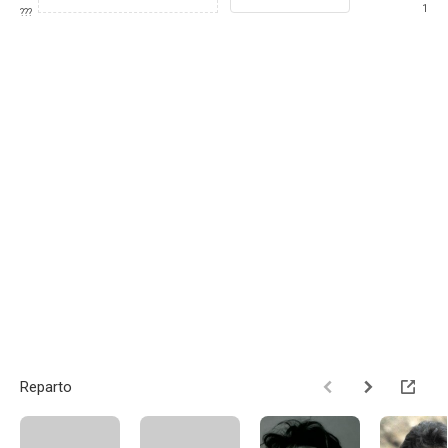
1
???
Reparto