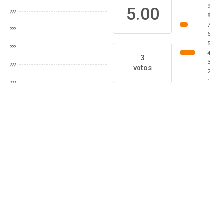
9
5.00
???
8
7
???
6
5
???
4
3
3
???
votos
2
1
???