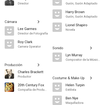
Director
Guión, Guión Adaptado
Harry Brown
Guión, Guión Adaptado
Cámara
Lionel Shapiro
Lee Garmes
Novela
Director de Fotografía
Roy Clark
Camera Operator
Sonido
Lyn Murray
Compositor de la Música Original
Producción
Charles Brackett
Productor
Costume & Make-Up
20th Century Fox
Helen Turpin
Compañía de Produccion
Estilista
Ben Nye
Maquilladora