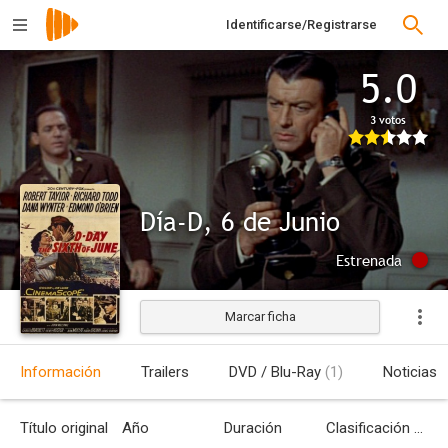
Identificarse/Registrarse
5.0
3 votos
Día-D, 6 de Junio
Estrenada
Marcar ficha
Información
Trailers
DVD / Blu-Ray
(1)
Noticias
Título original
Año
Duración
Clasificación por edades