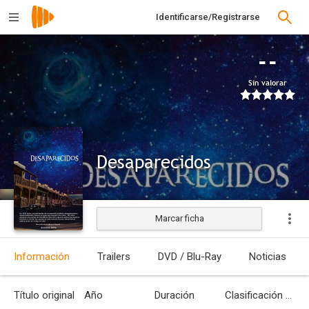
Identificarse/Registrarse
--
Sin valorar
Desaparecidos
Marcar ficha
Estrenada
Información
Trailers
DVD / Blu-Ray
Noticias
Título original
Año
Duración
Clasificación por edades