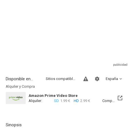
Disponible en...
Sitios compatibles
España
Alquiler y Compra
Amazon Prime Video Store
Alquiler:
SD
1.99 €
HD
2.99 €
Compra:
SD
7
Sinopsis