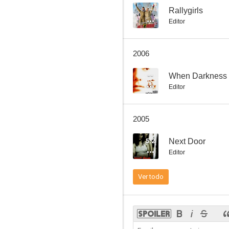
--
Rallygirls
Editor
Fuerte como un león
2006
--
--
When Darkness 
Editor
2005
5.2
Next Door
Editor
Days Like This
Ver todo
--