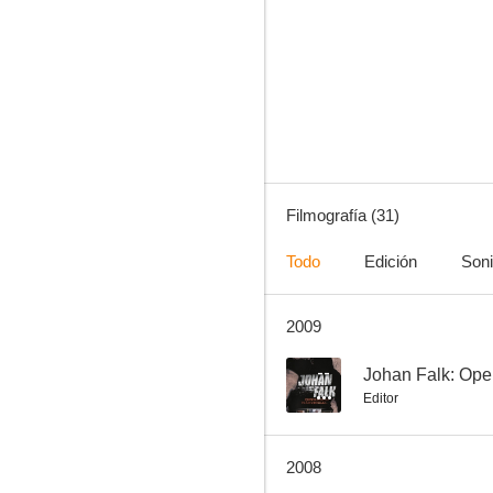
Johan Falk: Los forajidos
--
Filmografía (31)
Todo
Edición
Son
2009
Mother of Mine
--
--
Johan Falk: Ope
Editor
2008