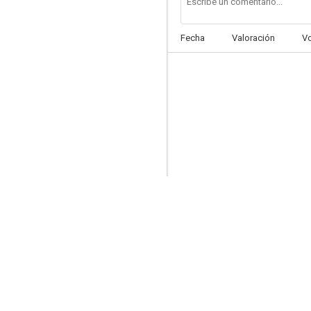
Fecha
Valoración
V
Foreign Fields
--
The Hunters
--