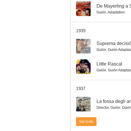
--
De Mayerling a 
Guión
,
Adaptation
La mujer de todos
1939
--
8.0
Suprema decisi
Guión
,
Guión Adapta
--
Little Rascal
Guión
,
Guión Adapta
1937
La novia vendida
--
La fossa degli a
Director
,
Guión
,
Guió
Ver todo