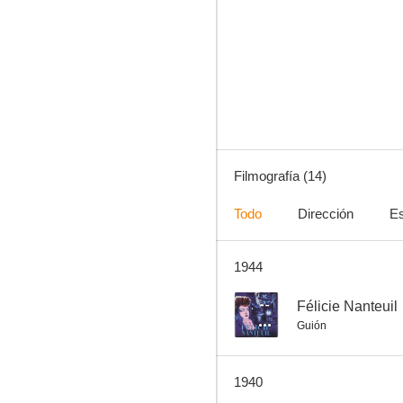
Menaces...
--
Filmografía (14)
Todo
Dirección
Es
1944
La fossa degli angeli
--
--
Félicie Nanteuil
Guión
1940