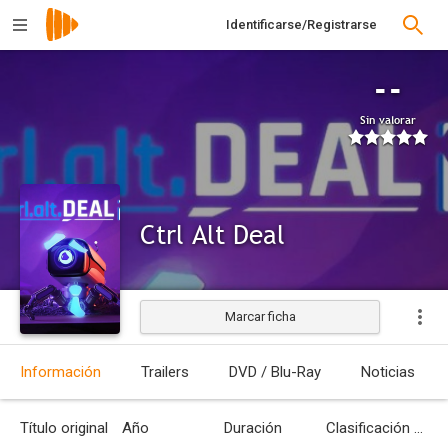
Identificarse/Registrarse
--
Sin valorar
Ctrl Alt Deal
Marcar ficha
Información
Trailers
DVD / Blu-Ray
Noticias
Título original
Año
Duración
Clasificación por edades