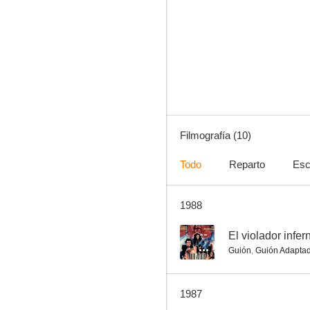
Casos de alarma
--
Filmografía (10)
Todo
Reparto
Esc
1988
El carita
--
--
El violador infer
Guión
,
Guión Adapta
1987