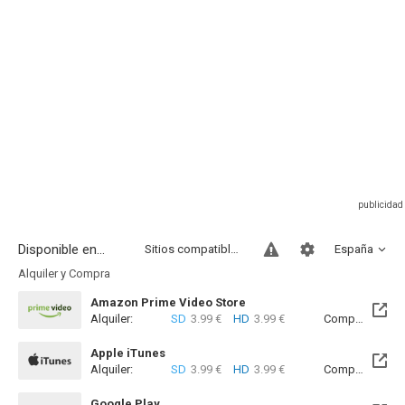
Disponible en...
Sitios compatibles
España
Alquiler y Compra
Amazon Prime Video Store
Alquiler:
SD
3.99 €
HD
3.99 €
Compra:
SD
5
Apple iTunes
Alquiler:
SD
3.99 €
HD
3.99 €
Compra:
SD
5
Google Play