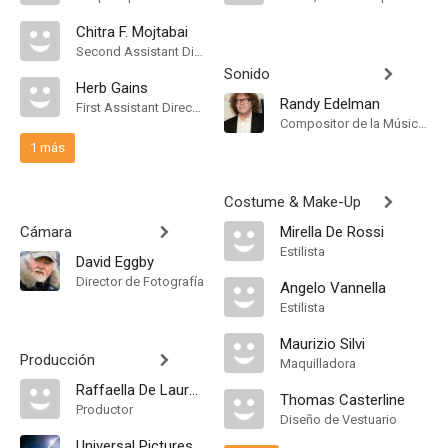
Chitra F. Mojtabai
Second Assistant Director
Sonido
Herb Gains
Randy Edelman
First Assistant Director
Compositor de la Música Original
1 más
Costume & Make-Up
Cámara
Mirella De Rossi
Estilista
David Eggby
Director de Fotografía
Angelo Vannella
Estilista
Maurizio Silvi
Producción
Maquilladora
Raffaella De Laurentiis
Thomas Casterline
Productor
Diseño de Vestuario
Universal Pictures