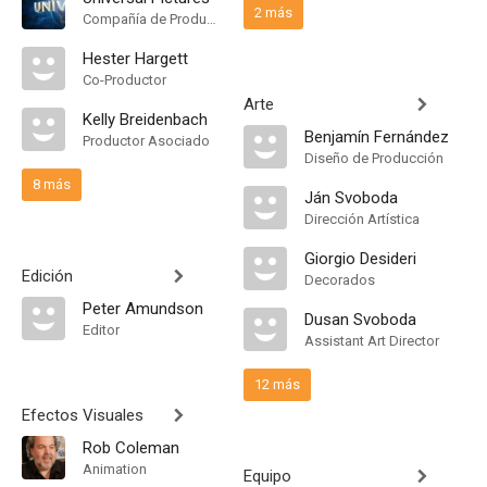
2 más
Compañía de Produccion
Hester Hargett
Co-Productor
Arte
Kelly Breidenbach
Benjamín Fernández
Productor Asociado
Diseño de Producción
8 más
Ján Svoboda
Dirección Artística
Giorgio Desideri
Edición
Decorados
Peter Amundson
Dusan Svoboda
Editor
Assistant Art Director
12 más
Efectos Visuales
Rob Coleman
Animation
Equipo