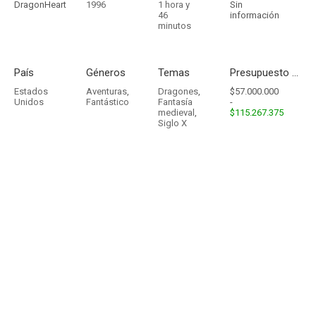
DragonHeart
1996
1 hora y
Sin
46
información
minutos
País
Géneros
Temas
Presupuesto - Ingresos
Estados
Aventuras
,
Dragones
,
$57.000.000
Unidos
Fantástico
Fantasía
-
medieval
,
$115.267.375
Siglo X