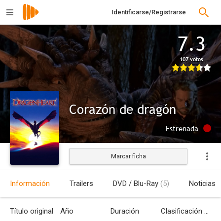
Identificarse/Registrarse
7.3
107 votos
Corazón de dragón
Estrenada
Marcar ficha
Información
Trailers
DVD / Blu-Ray
(5)
Noticias
Título original
Año
Duración
Clasificación por edades