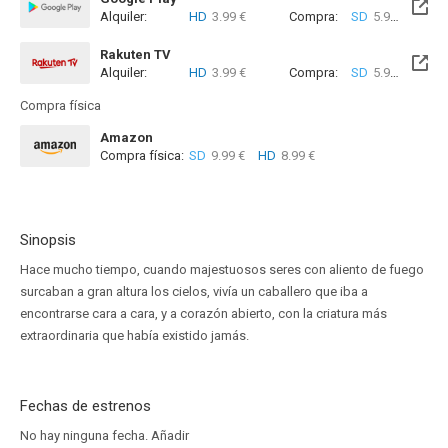
Alquiler:
HD
3.99 €
Compra:
SD
5.99 €
HD
6
Rakuten TV
Alquiler:
HD
3.99 €
Compra:
SD
5.99 €
HD
9
Compra física
Amazon
Compra física:
SD
9.99 €
HD
8.99 €
Sinopsis
Hace mucho tiempo, cuando majestuosos seres con aliento de fuego
surcaban a gran altura los cielos, vivía un caballero que iba a
encontrarse cara a cara, y a corazón abierto, con la criatura más
extraordinaria que había existido jamás.
Fechas de estrenos
No hay ninguna fecha.
Añadir