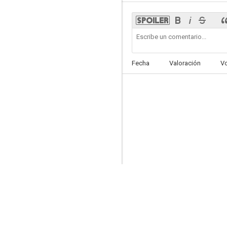
La herida luminosa
Fecha
Valoración
V
--
Crónicas urbanas
--