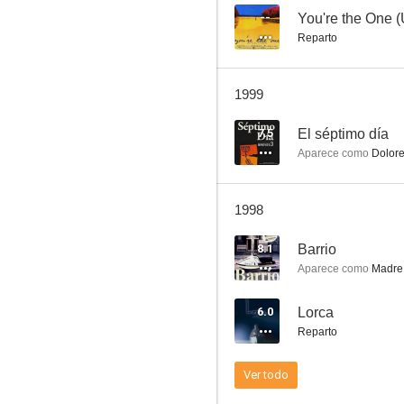
--
You're the One (
Reparto
Cuando tú no estás
1999
--
7.5
El séptimo día
Aparece como
Dolor
1998
8.1
Barrio
Aparece como
Madre 
Tiovivo c. 1950
6.0
Lorca
--
Reparto
Ver todo