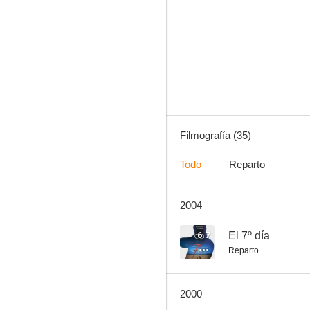
El abuelo
6.3
Filmografía (35)
Todo
Reparto
2004
Los chicos
5.5
6.7
El 7º día
Reparto
2000