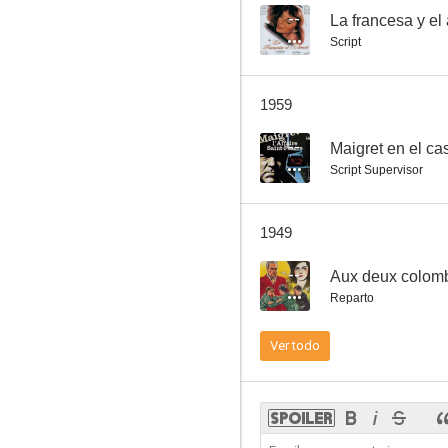
--
La francesa y el
Script
1959
--
Maigret en el ca
Script Supervisor
1949
--
Aux deux colom
Reparto
Ver todo