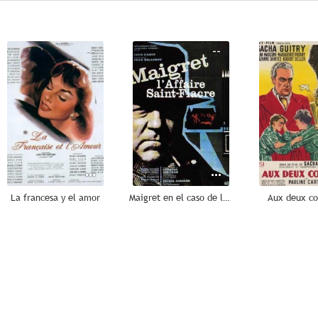
--
--
La francesa y el amor
Maigret en el caso de la condesa
Aux deux c