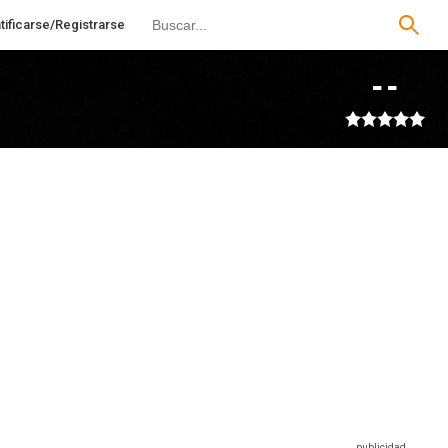
tificarse/Registrarse
--