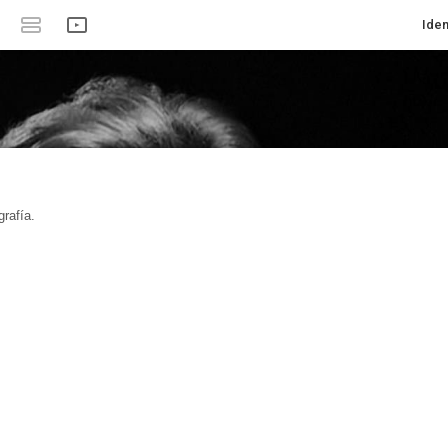
Iden
rafía.