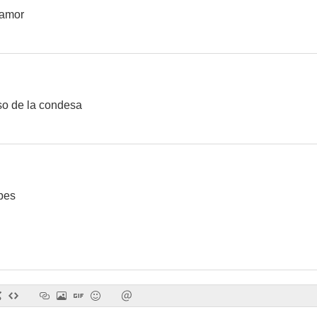
 amor
so de la condesa
bes