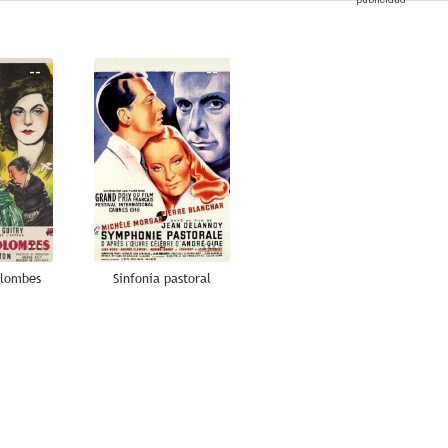
--
--
olombes
Sinfonía pastoral