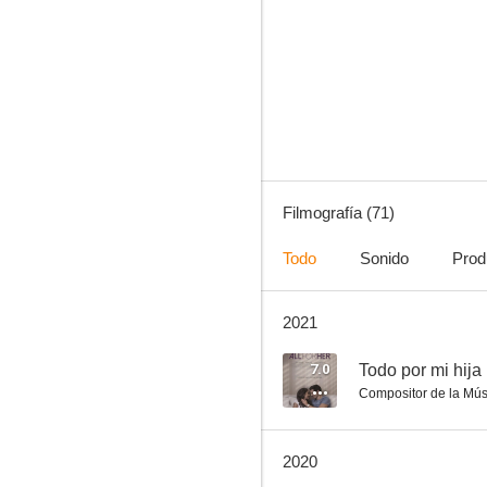
El crucero del misterio
6.8
Filmografía (71)
Todo
Sonido
Prod
2021
Nunca juegues con extraños 3
6.0
7.0
Todo por mi hija
Compositor de la Mús
2020