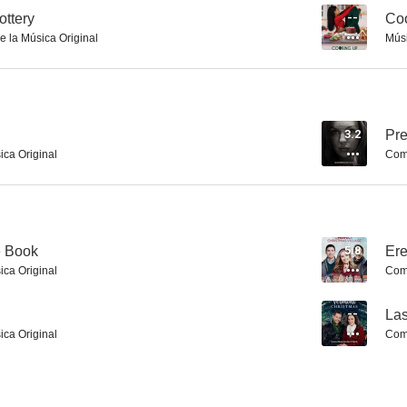
ottery
--
Co
e la Música Original
Mús
Mi otra vida
El elegido
Camino sang
5.7
5.4
3.2
Pre
ica Original
Comp
e Book
5.8
Ere
ica Original
Comp
Camino sangriento 6
2001: Despega como puedas
Habi
--
Las
4.7
4.1
ica Original
Comp