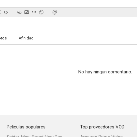
Invasion Roswell
Mandíbulas contra Anaconda
Star Run
otos
Afinidad
1.0
--
No hay ningun comentario.
Snake: el secreto de la serpiente
Beware of the Midwife
The Christma
--
--
Peliculas populares
Top proveedores VOD