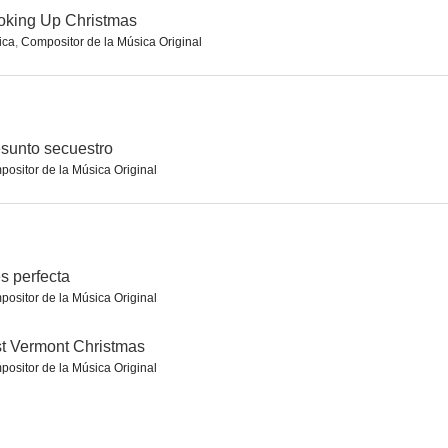
oking Up Christmas
ica
,
Compositor de la Música Original
riento 3
Camino sangriento 5
Eres perfecta
5.0
5.0
5.0
sunto secuestro
ositor de la Música Original
s perfecta
ositor de la Música Original
t
RoboCroc
Supercolisionador
t Vermont Christmas
4.0
3.8
3.2
ositor de la Música Original