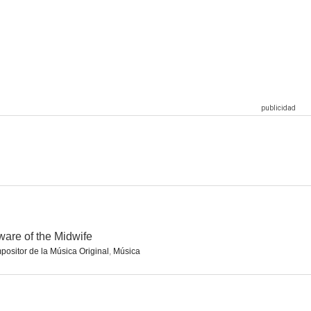
i hija
Countdown
El hechizo de un café
6.5
6.3
6.1
 siempre
White Noise: Más allá
Santa's Little Helper
5.8
5.8
5.8
are of the Midwife
ositor de la Música Original
,
Música