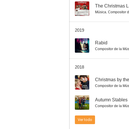
--
The Christmas L
Música
,
Compositor d
Ghost Town
2019
5.8
4.8
Rabid
Compositor de la Mús
2018
9.0
Christmas by th
Compositor de la Mús
Scary or Die
--
Autumn Stables
4.8
Compositor de la Mús
Ver todo