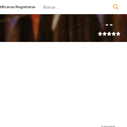
tificarse/Registrarse
--