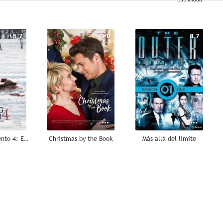
5.7
9.0
8.7
Camino sangriento 4: El origen
Christmas by the Book
Más allá del límite
7.0
7.0
6.8