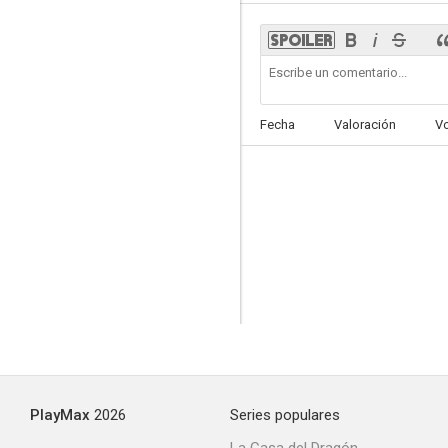
Rabid
Fecha
Valoración
V
2.0
Las vacaciones de Emma Norman
--
PlayMax
2026
Series populares