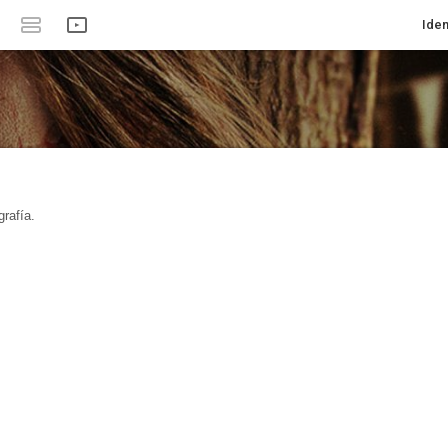
Iden
rafía.