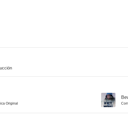
Persecución extrema 5
Frecuencia macabra (Pontypool)
Todo por m
6.5
6.5
ucción
Eliminators
Mi querida Sunday
Felices para
6.0
6.0
--
Bew
ica Original
Comp