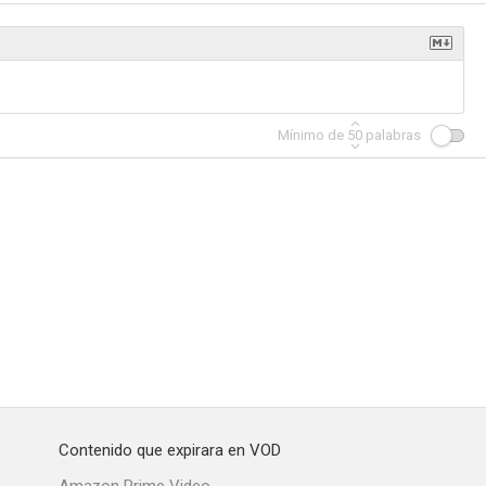
ners
Terremoto en el fuego
Presunto secuestro
Mínimo de
50
palabras
--
--
--
s Lottery
Cooking Up Christmas
Autumn Stables
--
--
--
Contenido que expirara en VOD