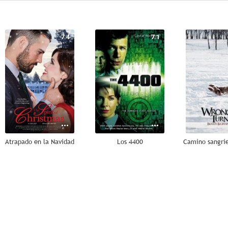
7.4
7.1
Atrapado en la Navidad
Los 4400
7.5
7.3