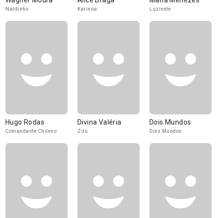
Wagner Moura
Alice Braga
Maria Menezes
Naldinho
Karinna
Luzinete
Hugo Rodas
Divina Valéria
Dois Mundos
Comandante Chileno
Zilú
Dois Mundos