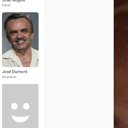
João Miguel
Edvan
José Dumont
Sergipano