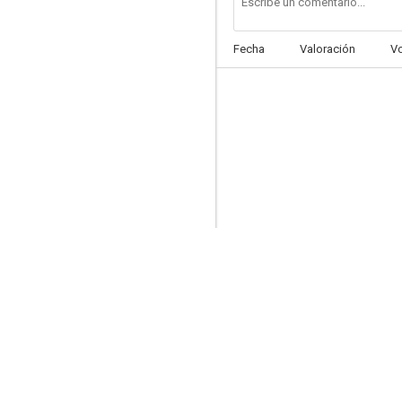
Fecha
Valoración
V
Las mujeres primero
--
Calle de la Estrapada (La mudanza de Françoise)