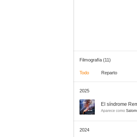
El origen del mal
--
Filmografía (11)
Todo
Reparto
2025
Un verano con Fifí
--
--
El síndrome Re
Aparece como
Salom
2024