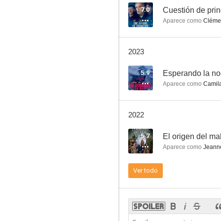
7.0
Cuestión de prin
Aparece como
Cléme
The Dazzled
2023
5.9
Esperando la n
Aparece como
Camila
2022
5.7
El origen del ma
Aparece como
Jeanne
Ver todo