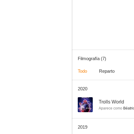
Dos burros en Cerdeña
--
Filmografía (7)
Todo
Reparto
2020
Sin querer
--
Trolls World
Aparece como
Béatri
2019