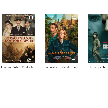
8.4
6.2
Los pacientes del doctor García
Los archivos de Mallorca
La sospecha 
--
--