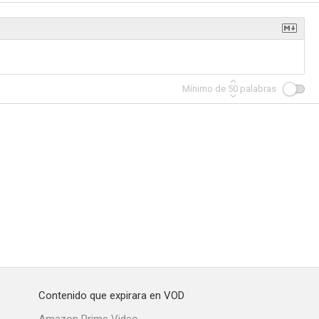
Mínimo de
50
palabras
Contenido que expirara en VOD