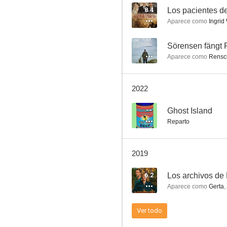
8.4
Los pacientes de
Aparece como
Ingrid
--
Sörensen fängt 
Aparece como
Rensc
2022
--
Ghost Island
Reparto
2019
6.2
Los archivos de 
Aparece como
Gerta
,
Ver todo