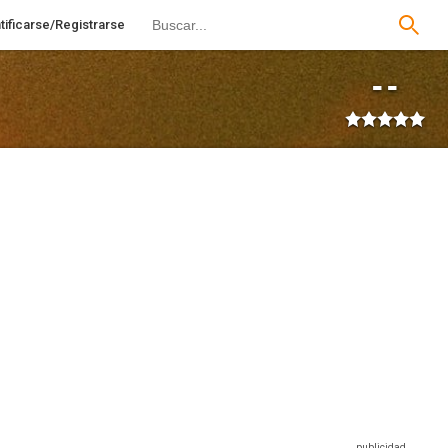
tificarse/Registrarse
--