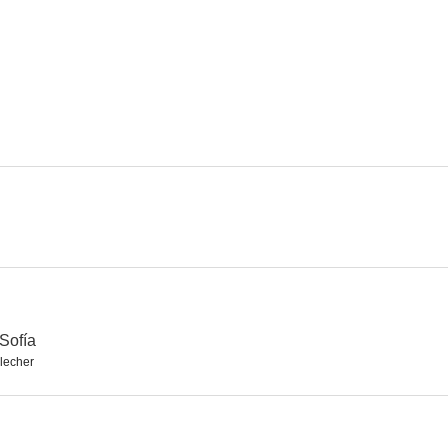
Ghost Island
Sicília sense morts
Klassentref
Sofía
lecher