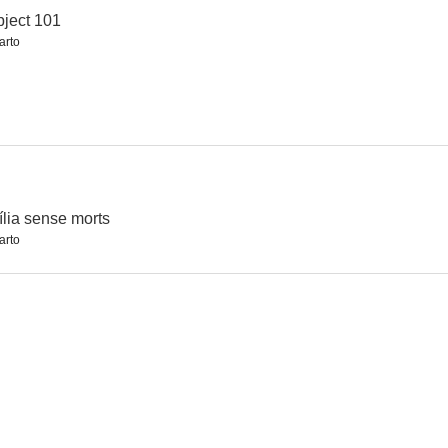
ject 101
arto
ília sense morts
arto