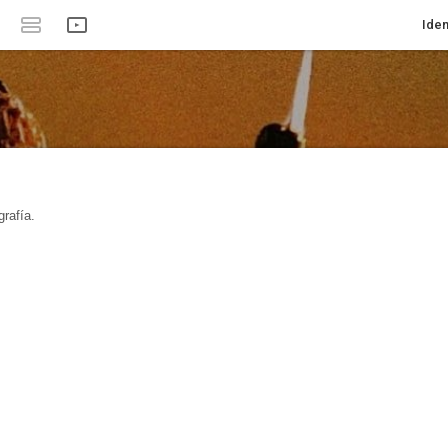
Iden
rafía.