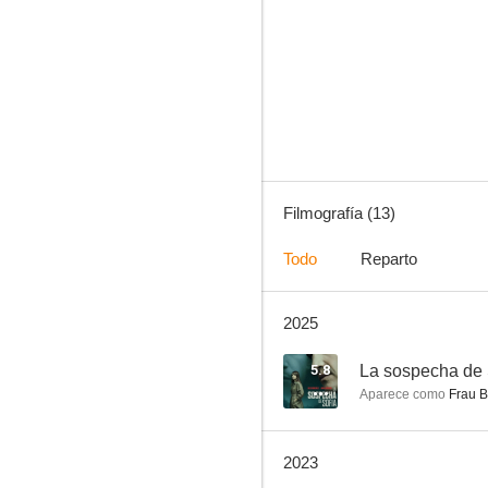
Sörensen fängt Feuer
--
Filmografía (13)
Todo
Reparto
2025
Hamburgo 112
5.8
La sospecha de 
Aparece como
Frau B
2023