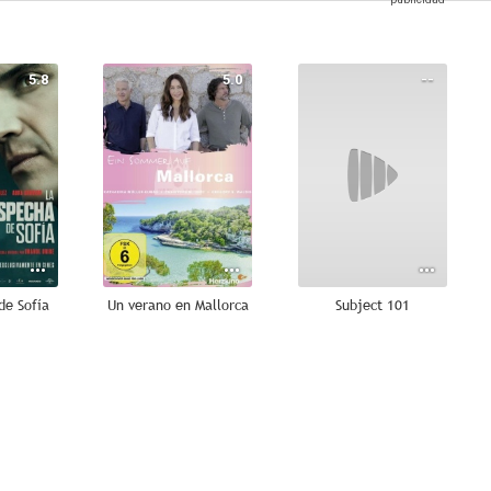
5.8
5.0
--
de Sofía
Un verano en Mallorca
Subject 101
--
--
--