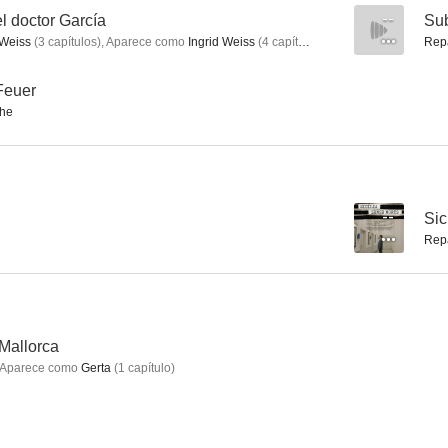
l doctor García
--
Sub
 Weiss
(
3
capítulos
)
,
Aparece como
Ingrid Weiss
(
4
capítulos
)
Rep
Feuer
he
--
Sic
Rep
Mallorca
Aparece como
Gerta
(
1
capítulo
)