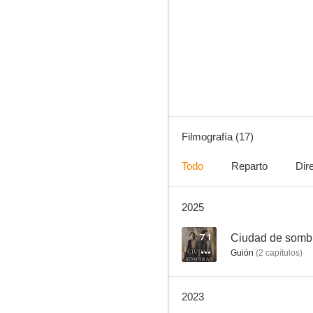
La niña de tus ojos
4.4
Filmografía (17)
Todo
Reparto
Dir
2025
ESO (Entidad Sobrenatural Oculta)
6.5
7.1
Ciudad de somb
Guión
(
2
capítulos
)
2023