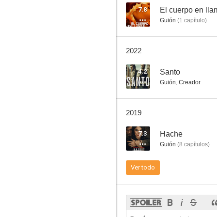
7.8
El cuerpo en ll
Guión
(
1
capítulo
)
Una casa en las afueras
2022
--
4.2
Santo
Guión
,
Creador
2019
7.3
Hache
Guión
(
8
capítulos
)
Writing Heads: Hablan los guionistas
Ver todo
--