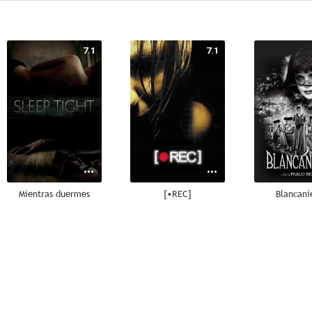
7.1
7.1
Mientras duermes
[•REC]
Blancani
7.3
7.0