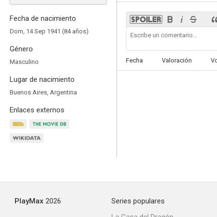
Fecha de nacimiento
Dom, 14 Sep 1941 (84 años)
Género
Mar rojo
Fecha
Valoración
V
Masculino
--
Lugar de nacimiento
Buenos Aires, Argentina
Enlaces externos
Companys, proceso a Cataluña
PlayMax
2026
Series populares