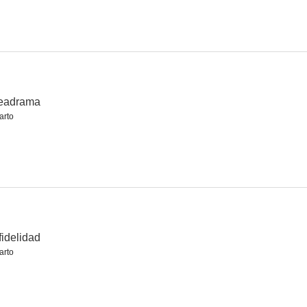
idad
Tras la puerta
No es lo que parece
--
--
--
eadrama
arto
s
Radio Love
Sr. Rosso
fidelidad
--
--
--
arto