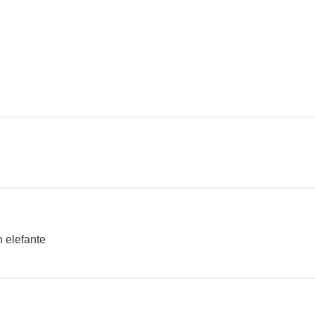
Blancanieves
Vorvik
La Patagonia
5.9
5.8
Los sin nombre
Musa
--
--
 elefante