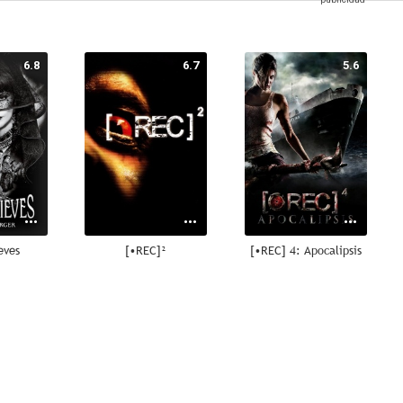
6.8
6.7
5.6
eves
[•REC]²
[•REC] 4: Apocalipsis
7.0
6.8
6.4