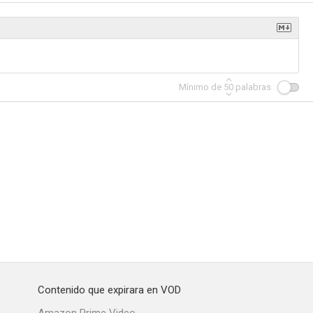
e Spot
Tatawo
Tramontana
Mínimo de
50
palabras
--
--
cho
La fidelidad
Contenido que expirara en VOD