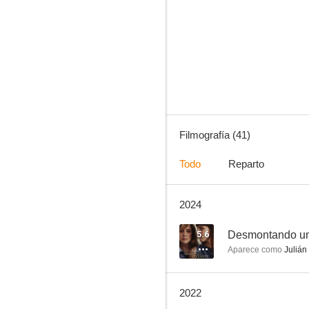
Hipnos
6.0
Filmografía (41)
Todo
Reparto
2024
Los Totenwackers
--
5.6
Desmontando un
Aparece como
Julián
2022