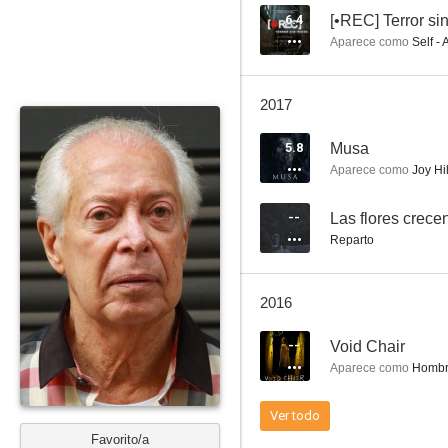
6.4
[•REC] Terror si
Aparece como
Self - 
Eneadrama
2017
--
5.8
Musa
Aparece como
Joy Hil
--
Las flores crece
Reparto
2016
El clan
--
Void Chair
--
Aparece como
Homb
Ver todo
Favorito/a