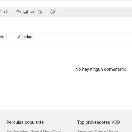
El afilador
Quia
Killing th
otos
Afinidad
--
--
No hay ningun comentario.
Serenata a la luz de la luna
La Raulito
Quebra
Peliculas populares
Top proveedores VOD