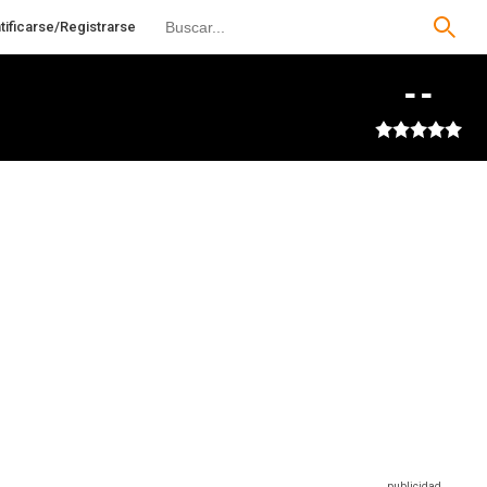
tificarse/Registrarse
--