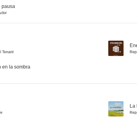
n pausa
Actor
Las flores crecen en la sombra
Void Chair
La fidel
--
--
--
En
l Tenant
Rep
n en la sombra
Sleep Tight
Tramontana
Versu
--
La 
--
--
re
Rep