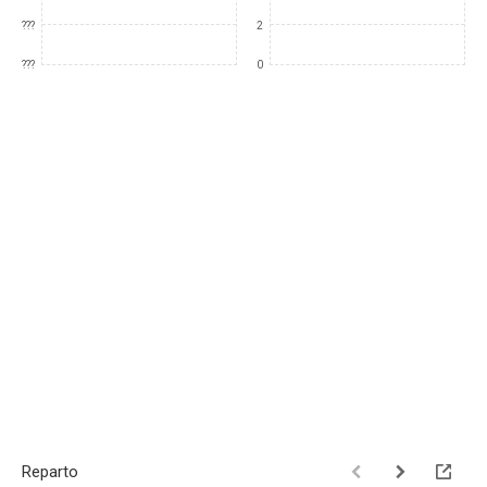
???
2
???
0
Reparto