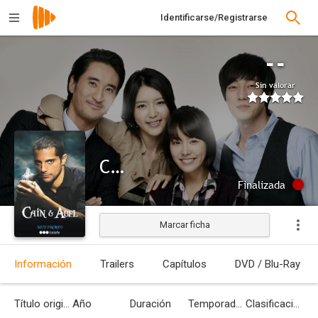
Identificarse/Registrarse
--
Sin valorar
Caín y Abel
Finalizada
Marcar ficha
Información
Trailers
Capítulos
DVD / Blu-Ray
Título original
Año
Duración
Temporadas
Clasificación por edades