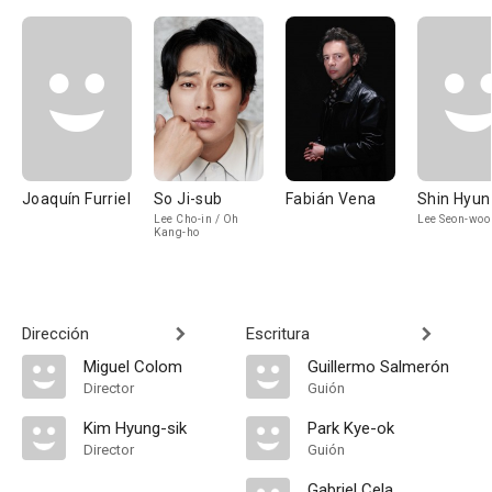
Joaquín Furriel
So Ji-sub
Fabián Vena
Shin Hyun
Lee Cho-in / Oh
Lee Seon-woo
Kang-ho
Dirección
Escritura
Miguel Colom
Guillermo Salmerón
Director
Guión
Kim Hyung-sik
Park Kye-ok
Director
Guión
Gabriel Cela