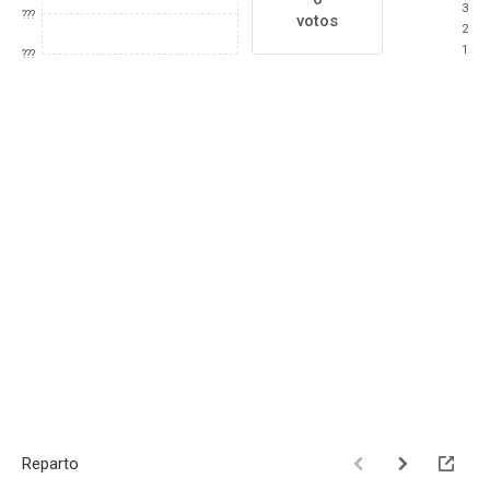
3
???
votos
2
1
???
Reparto