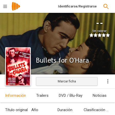
Identificarse/Registrarse
--
Sin valorar
Bullets for O'Hara
Marcar ficha
Información
Trailers
DVD / Blu-Ray
Noticias
Título original
Año
Duración
Clasificación por edades