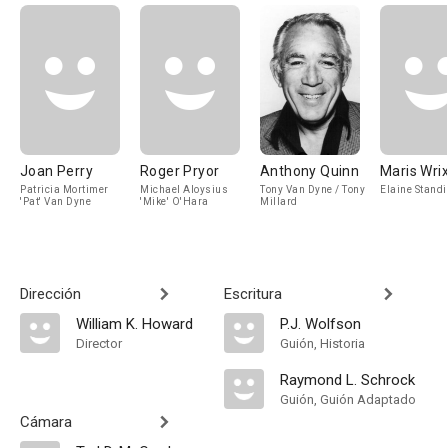
Joan Perry
Roger Pryor
Anthony Quinn
Maris Wri
Patricia Mortimer
Michael Aloysius
Tony Van Dyne / Tony
Elaine Stand
'Pat' Van Dyne
'Mike' O'Hara
Millard
Dirección
Escritura
William K. Howard
P.J. Wolfson
Director
Guión, Historia
Raymond L. Schrock
Guión, Guión Adaptado
Cámara