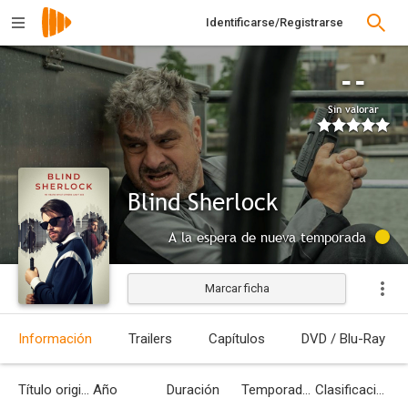
Identificarse/Registrarse
--
Sin valorar
Blind Sherlock
A la espera de nueva temporada
Marcar ficha
Información
Trailers
Capítulos
DVD / Blu-Ray
Título original
Año
Duración
Temporadas
Clasificación por edades