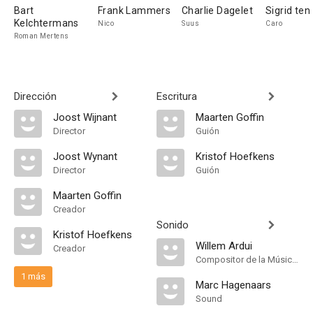
Bart
Frank Lammers
Charlie Dagelet
Sigrid ten
Kelchtermans
Nico
Suus
Caro
Roman Mertens
Dirección
Escritura
Joost Wijnant
Maarten Goffin
Director
Guión
Joost Wynant
Kristof Hoefkens
Director
Guión
Maarten Goffin
Creador
Sonido
Kristof Hoefkens
Willem Ardui
Creador
Compositor de la Música Original
1 más
Marc Hagenaars
Sound