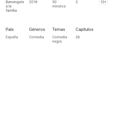
Benvinguts
2018
50
2
12+
a la
minutos
família
País
Géneros
Temas
Capítulos
España
Comedia
Comedia
26
negra