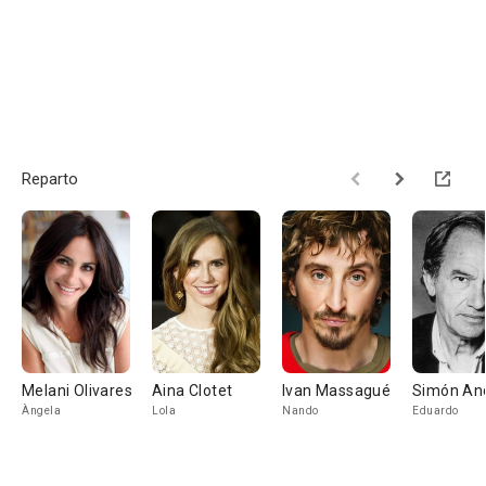
Reparto
Melani Olivares
Aina Clotet
Ivan Massagué
Simón An
Àngela
Lola
Nando
Eduardo