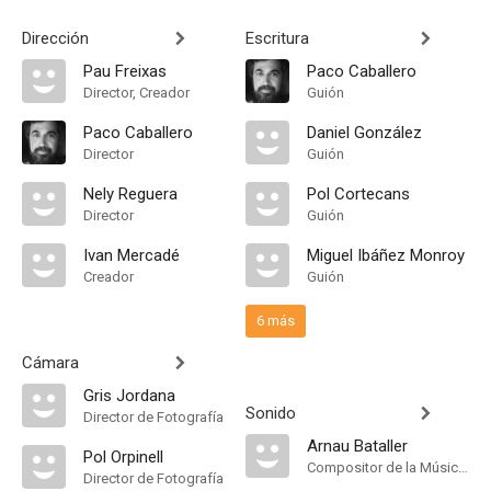
Dirección
Escritura
Pau Freixas
Paco Caballero
Director, Creador
Guión
Paco Caballero
Daniel González
Director
Guión
Nely Reguera
Pol Cortecans
Director
Guión
Ivan Mercadé
Miguel Ibáñez Monroy
Creador
Guión
6 más
Cámara
Gris Jordana
Sonido
Director de Fotografía
Arnau Bataller
Pol Orpinell
Compositor de la Música Original
Director de Fotografía