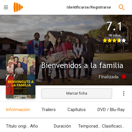
Identificarse/Registrarse
7.1
18 votos
Bienvenidos a la familia
Finalizada
Marcar ficha
Información
Trailers
Capítulos
DVD / Blu-Ray
Título original
Año
Duración
Temporadas
Clasificación por edades