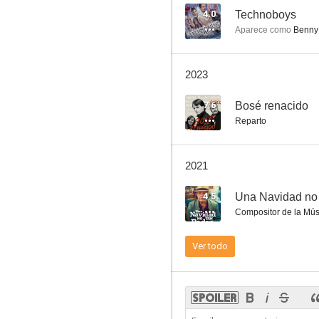
4.0
Technoboys
Aparece como
Benny 
Amor xtremo
2023
--
7.6
Bosé renacido
Reparto
2021
4.5
Una Navidad no 
Compositor de la Mús
En el aire
Ver todo