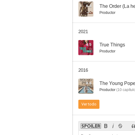
6.6
The Order (La h
Productor
2021
4.5
True Things
Productor
2016
8.6
The Young Pop
Productor
(
10
capítul
Ver todo