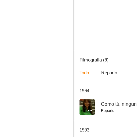
La gata borracha
--
Filmografía (9)
Todo
Reparto
1994
La usurpadora
--
Como tú, ningu
Reparto
1993