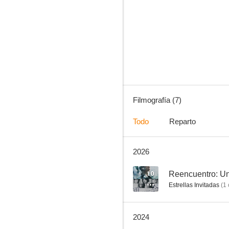
Cells at Work!
--
Filmografía (7)
Todo
Reparto
2026
Otasukeya Jinpachi
10
Reencuentro: Un
Estrellas Invitadas
(
1
2024