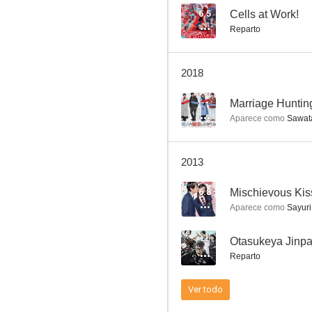
6.5
Cells at Work!
Reparto
2018
--
Marriage Huntin
Aparece como
Sawata
2013
6.8
Mischievous Kis
Aparece como
Sayuri
--
Otasukeya Jinpa
Reparto
Ver todo