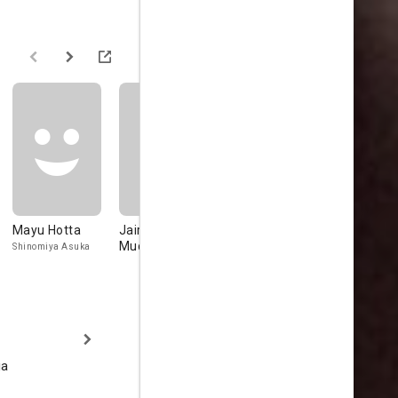
Mayu Hotta
Jairo
Yuko Oshima
César Pop
Muchachito
Shinomiya Asuka
Shiraki Rin
ga