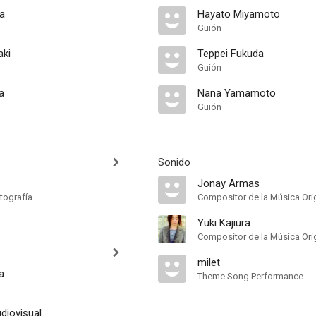
a
Hayato Miyamoto
Guión
aki
Teppei Fukuda
Guión
a
Nana Yamamoto
Guión
Sonido
Jonay Armas
tografía
Compositor de la Música Orig
Yuki Kajiura
Compositor de la Música Orig
milet
a
Theme Song Performance
diovisual