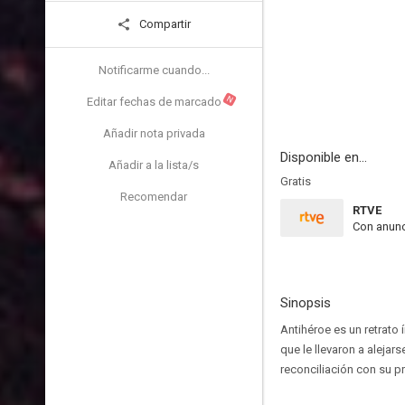
Compartir
Notificarme cuando...
N
Editar fechas de marcado
Añadir nota privada
Disponible en...
Añadir a la lista/s
Gratis
Recomendar
RTVE
Con anunc
Sinopsis
Antihéroe es un retrato 
que le llevaron a alejar
reconciliación con su p