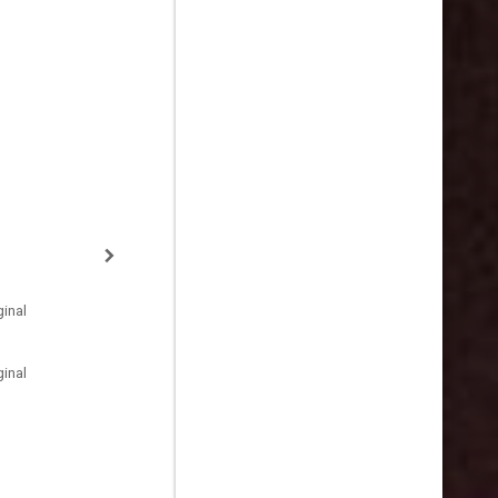
inal
inal