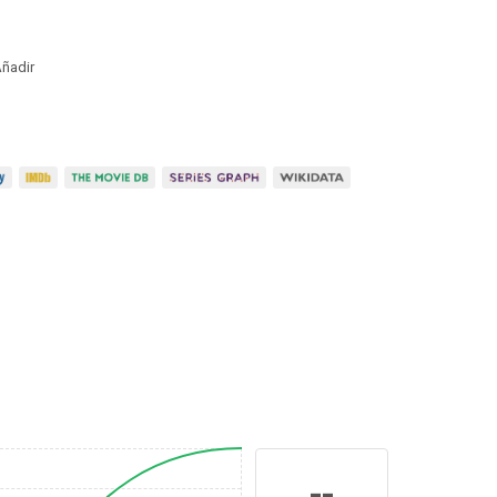
ñadir
--