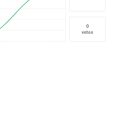
0
votos