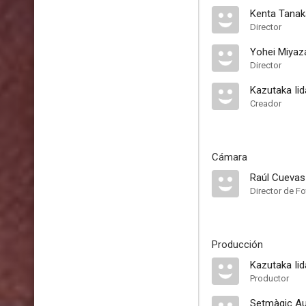
Kenta Tanak
Director
Yohei Miyaz
Director
Kazutaka Iid
Creador
Cámara
Raúl Cuevas
Director de Fo
Producción
Kazutaka Iid
Productor
Setmàgic Au