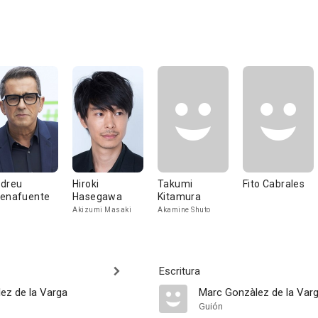
dreu
Hiroki
Takumi
Fito Cabrales
enafuente
Hasegawa
Kitamura
Akizumi Masaki
Akamine Shuto
Escritura
ez de la Varga
Marc Gonzàlez de la Var
Guión