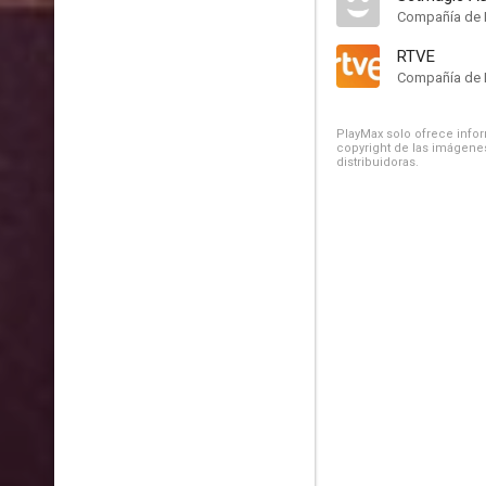
Compañía de 
RTVE
Compañía de 
PlayMax solo ofrece inform
copyright de las imágenes
distribuidoras.