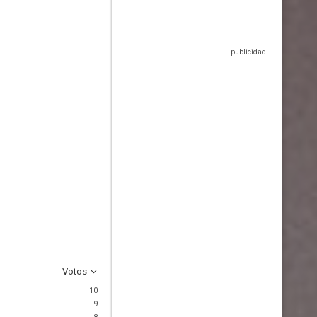
Votos
10
9