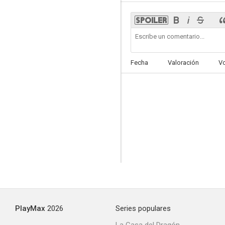
Coup de jeune
Fecha
Valoración
V
--
Le grand chemin
--
PlayMax
2026
Series populares