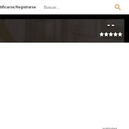
tificarse/Registrarse
--