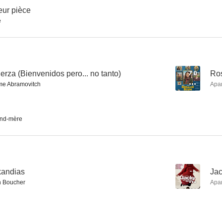
eur pièce
e
Louise's Diary - 1942
La jungle
--
--
uerza (Bienvenidos pero... no tanto)
7.0
Ros
e Abramovitch
Apa
nd-mère
Les Bidochon
El placer de la seda
Le fils de G
kandias
--
Jac
--
--
 Boucher
Apa