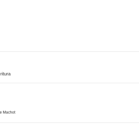
El sueño del mono loco
Marquise
Rosalía: 
--
--
ritura
Mortel été
Como quien no quiere la cosa
Ouf
--
--
e Machot