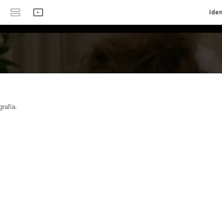
Iden
rafía.