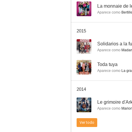
--
La monnaie de l
Aparece como
Bertill
Pauline et François
2015
--
8.0
Solidarios a la f
Aparece como
Madam
--
Toda tuya
Aparece como
La gra
2014
Enfants de salaud
10
Le grimoire d'Ar
--
Aparece como
Marion
Ver todo