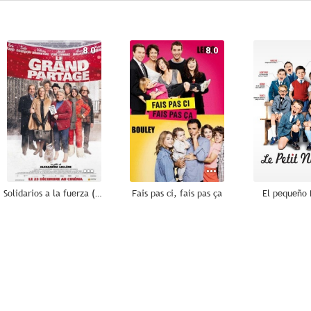
8.0
8.0
Solidarios a la fuerza (Bienvenidos pero... no tanto)
Fais pas ci, fais pas ça
El pequeño 
6.0
5.8