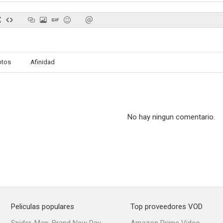
Le petit prince a dit
La belle histoire
Les baisers d
otos
Afinidad
--
--
No hay ningun comentario.
I Love You
Le mariage du siècle
Tranches d
--
--
Peliculas populares
Top proveedores VOD