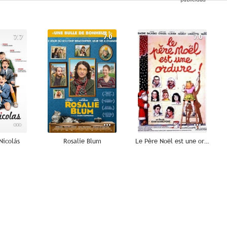
7.7
7.0
7.0
Nicolás
Rosalie Blum
Le Père Noël est une ordure
--
--
--