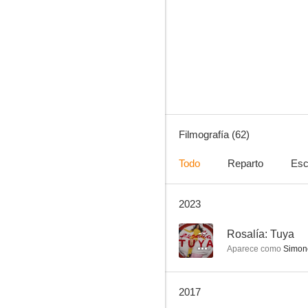
Vous n'aurez pas l'Alsace et la Lorraine
--
Filmografía (62)
Todo
Reparto
Esc
2023
Jacky au royaume des filles
--
--
Rosalía: Tuya
Aparece como
Simon
2017