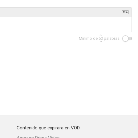
e secours
Sans peur et sans reproche
Poule et frites
Mínimo de
50
palabras
--
--
--
e vie
Les nanas
Péril en la demeure
--
--
--
Contenido que expirara en VOD