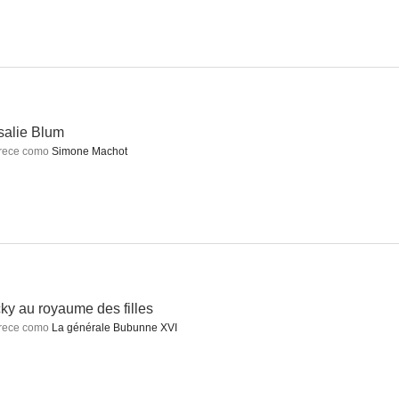
Mi mujer... se llama Mauricio
Passeurs de rêves
Toulouse-Lautrec
--
--
--
alie Blum
rece como
Simone Machot
ascogne
Aux petits bonheurs
Pas très catholique (Something Fishy)
ky au royaume des filles
--
--
--
rece como
La générale Bubunne XVI