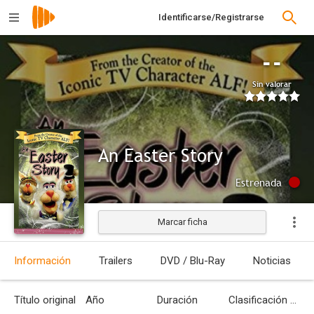
Identificarse/Registrarse
--
Sin valorar
An Easter Story
Estrenada
Marcar ficha
Información
Trailers
DVD / Blu-Ray
Noticias
Título original
Año
Duración
Clasificación por edades