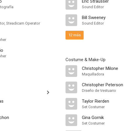
o
Eric Strausser
tografía
Sound Editor
Bill Sweeney
or, Steadicam Operator
Sound Editor
12 más
pher
io
pher
Costume & Make-Up
Christopher Milone
Maquilladora
Christopher Peterson
Diseño de Vestuario
as
Taylor Rierden
Set Costumer
achon
Gina Gornik
Set Costumer