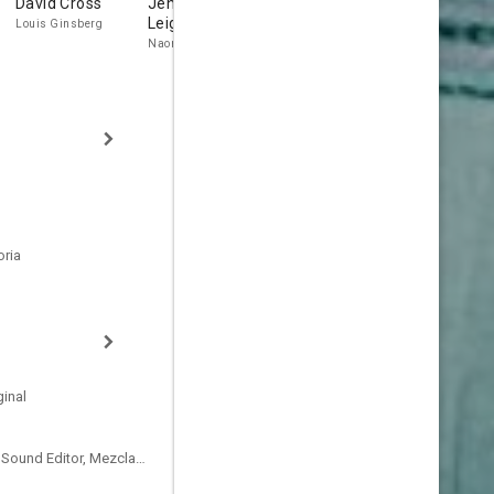
David Cross
Jennifer Jason
Elizabeth Olsen
John Cull
Leigh
Louis Ginsberg
Edie Parker
Professor Stee
Naomi Ginsberg
oria
inal
Sound Designer, Supervising Sound Editor, Mezclador de Re-Grabación de Sonido