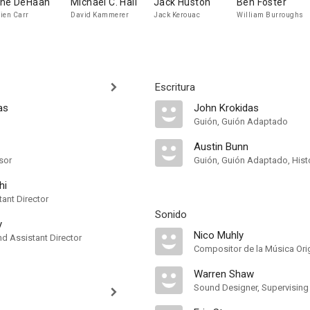
ne DeHaan
Michael C. Hall
Jack Huston
Ben Foster
ien Carr
David Kammerer
Jack Kerouac
William Burroughs
Escritura
as
John Krokidas
Guión, Guión Adaptado
Austin Bunn
sor
Guión, Guión Adaptado, Hist
hi
ant Director
Sonido
y
Nico Muhly
 Assistant Director
Compositor de la Música Orig
Warren Shaw