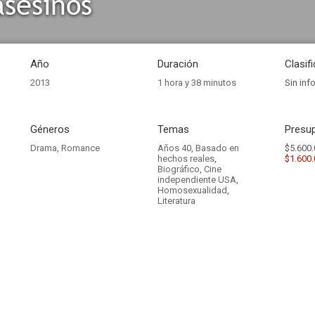
sesinos
Año
Duración
Clasif
2013
1 hora y 38 minutos
Sin inf
Géneros
Temas
Presup
Drama
,
Romance
Años 40
,
Basado en
$5.600.
hechos reales
,
$1.600
Biográfico
,
Cine
independiente USA
,
Homosexualidad
,
Literatura