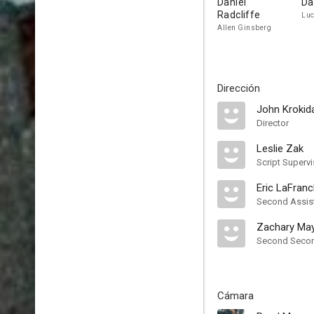
Daniel
Da
Radcliffe
Luc
Allen Ginsberg
Dirección
John Krokid
Director
Leslie Zak
Script Supervi
Eric LaFranc
Second Assist
Zachary Ma
Second Second
Cámara