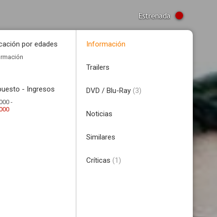
Estrenada
icación por edades
Información
ormación
Trailers
uesto - Ingresos
DVD / Blu-Ray
(3)
000 -
.000
Noticias
Similares
Críticas
(1)