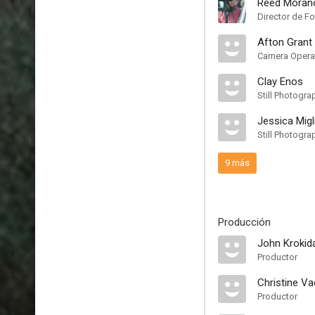
Reed Moran
Director de Fo
Afton Grant
Camera Operat
Clay Enos
Still Photogra
Jessica Migl
Still Photogra
9 más
Producción
John Krokid
Productor
Christine V
Productor