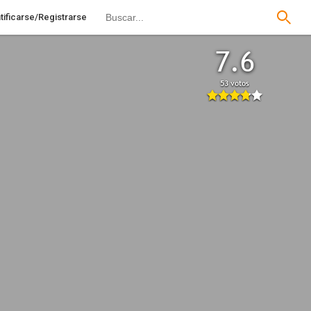
tificarse/Registrarse
7.6
53 votos