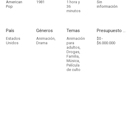
American
1981
1 hora y
Sin
Pop
36
información
minutos
País
Géneros
Temas
Presupuesto - Ingresos
Estados
Animación
,
Animación
$0 -
Unidos
Drama
para
$6.000.000
adultos
,
Drogas
,
Familia
,
Música
,
Película
de culto