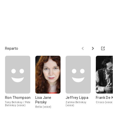
Reparto
Ron Thompson
Lisa Jane
Jeffrey Lippa
Frank De 
Persky
Tony Belinksy / Pete
Zalmie Belinksy
Crisco (voice
Belinksy (voice)
(voice)
Bella (voice)