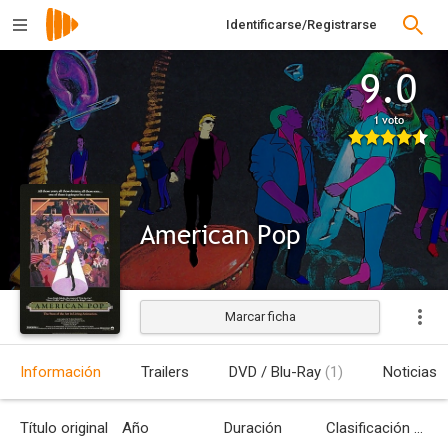
Identificarse/Registrarse
9.0
1 voto
American Pop
Marcar ficha
Estrenada
Información
Trailers
DVD / Blu-Ray
(1)
Noticias
Título original
Año
Duración
Clasificación por edades