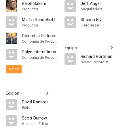
Ralph Bakshi
Jeff Angell
Productor
Maquilladora
Martin Ransohoff
Shanon Ely
Productor
Hairdresser
Columbia Pictures
Compañía de Produccion
Equipo
Polyc International BV
Richard Portman
Compañía de Produccion
Sound Recordist
6 más
Edición
David Ramirez
Editor
Scott Burrow
Assistant Editor