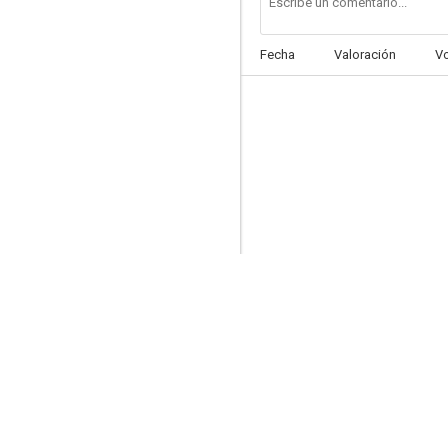
Fecha
Valoración
V
Las aventuras del Capitán Alatriste
6.0
Para toda la muerte
4.5