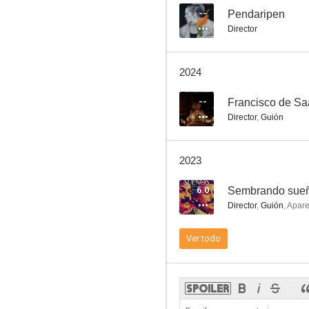
--
Pendaripen
Director
Superagente Makey
2024
7.3
--
Director
,
Guión
2023
6.0
Sembrando sue
Director
,
Guión
,
Apar
El grupo
Ver todo
6.2